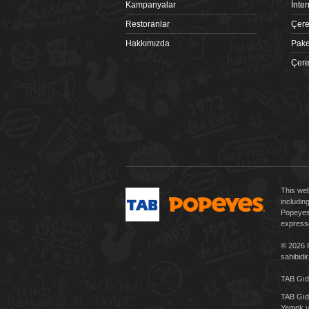
Kampanyalar
İnte
Restoranlar
Çere
Hakkımızda
Pake
Çere
 tiklagelsin.com
This web
includin
Popeyes 
expresse
© 2026 P
sahibidir
TAB Gıda
TAB Gıda
Yemek uy