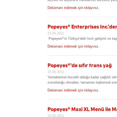
Dokümanı indirmek için tıklayınız.
Popeyes
®
Enterprises Inc.’de
23.05.2011
Popeyes
’in Türkiye’deki hızlı gelişimi ve ba
®
Dokümanı indirmek için tıklayınız.
Popeyes
®
’de sıfır trans yağ
23.05.2011
Yemeklerinin lezzetli olduğu kadar sağlıklı
zorunluluğu olmadan, tamamen toplumsal soru
Dokümanı indirmek için tıklayınız.
Popeyes
®
Maxi XL Menü ile M
23.05.2011