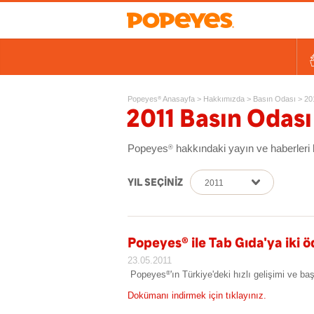
Kovalar
Tek Tavuk Ürünleri
Sandviçler ve Salatalar
Kids
Ek Lezzetler ve Yan Ürünl
Ta
Popeyes
Anasayfa
>
Hakkımızda
>
Basın Odası > 20
®
2011 Basın Odası
Popeyes
hakkındaki yayın ve haberleri b
®
YIL SEÇİNİZ
2011
Popeyes
®
ile Tab Gıda'ya iki ö
23.05.2011
Popeyes
'ın Türkiye'deki hızlı gelişimi ve ba
®
Dokümanı indirmek için tıklayınız.