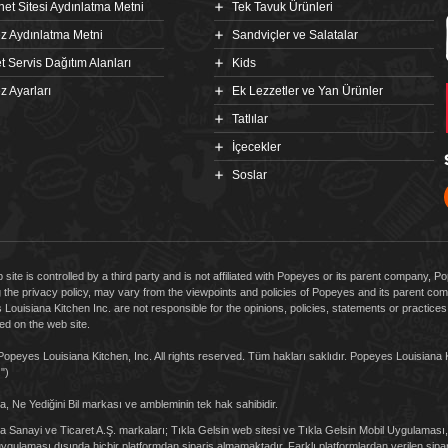
rnet Sitesi Aydınlatma Metni
Tek Tavuk Ürünleri
z Aydınlatma Metni
Sandviçler ve Salatalar
t Servis Dağıtım Alanları
Kids
z Ayarları
Ek Lezzetler ve Yan Ürünler
Tatlılar
İçecekler
Soslar
 site is controlled by a third party and is not affiliated with Popeyes or its parent company, 
g the privacy policy, may vary from the viewpoints and policies of Popeyes and its parent 
Louisiana Kitchen Inc. are not responsible for the opinions, policies, statements or practic
d on the web site.
opeyes Louisiana Kitchen, Inc. All rights reserved. Tüm hakları saklıdır. Popeyes Louisiana 
.")
, Ne Yediğini Bil markası ve ambleminin tek hak sahibidir.
 Sanayi ve Ticaret A.Ş. markaları; Tıkla Gelsin web sitesi ve Tıkla Gelsin Mobil Uygulama
gulaması dışında hiçbir platformdan sipariş almamaktadır. Farklı platformlardan verilen sipari