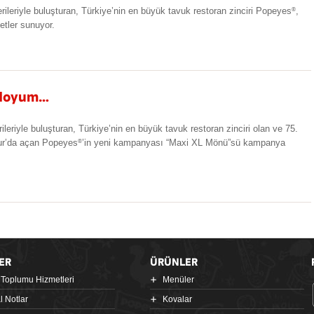
rileriyle buluşturan, Türkiye’nin en büyük tavuk restoran zinciri Popeyes
,
®
tler sunuyor.
 doyum…
ileriyle buluşturan, Türkiye’nin en büyük tavuk restoran zinciri olan ve 75.
our’da açan Popeyes
’in yeni kampanyası “Maxi XL Mönü”sü kampanya
®
ER
ÜRÜNLER
i Toplumu Hizmetleri
Menüler
l Notlar
Kovalar