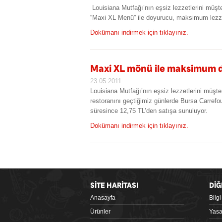
Louisiana Mutfağı’nın eşsiz lezzetlerini müşte
“Maxi XL Menü” ile doyurucu, maksimum lezze
Dokümanı indirmek için tıklayınız.
Maxi XL mönü ile maksimum
23.05.2011
Louisiana Mutfağı’nın eşsiz lezzetlerini müşter
restoranını geçtiğimiz günlerde Bursa Carref
süresince 12,75 TL’den satışa sunuluyor.
Dokümanı indirmek için tıklayınız.
SİTE HARİTASI
DİĞ
Anasayfa
Bilg
Google Play
Ürünler
Yasa