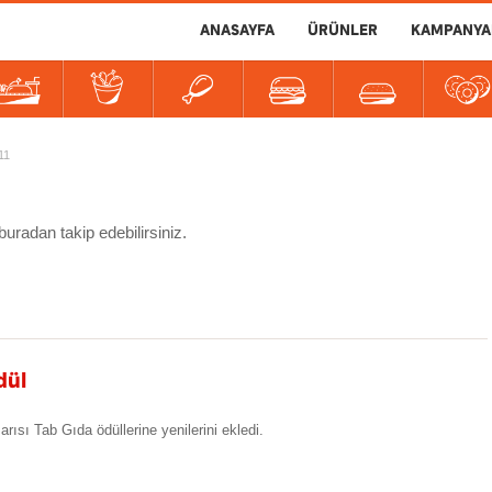
ANASAYFA
ÜRÜNLER
KAMPANYA
er
tlılar
İçecekler
Soslar
11
uradan takip edebilirsiniz.
dül
şarısı Tab Gıda ödüllerine yenilerini ekledi.