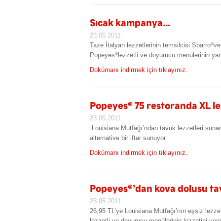
Sıcak kampanya...
23.05.2011
Taze İtalyan lezzetlerinin temsilcisi Sbarro
ve
®
Popeyes
lezzetli ve doyurucu menülerinin y
®
Dokümanı indirmek için tıklayınız.
Popeyes
®
75 restoranda XL le
23.05.2011
Louisiana Mutfağı’ndan tavuk lezzetleri sunan
alternative bir iftar sunuyor.
Dokümanı indirmek için tıklayınız.
Popeyes
®
’dan kova dolusu ta
23.05.2011
26,95 TL’ye Louisiana Mutfağı’nın eşsiz lezzetl
lezzetli ve doyurucu menülerinin lezzetini yen