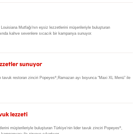
 Louisiana Mutfağı'nın eşsiz lezzetlerini müşerileriyle buluşturan
anında kahve sevenlere sıcacık bir kampanya sunuyor.
zzetler sunuyor
 tavuk restoran zinciri Popeyes
,Ramazan ayı boyunca “Maxi XL Menü” ile
®
vuk lezzeti
erini müşterileriyle buluşturan Türkiye’nin lider tavuk zinciri Popeyes
,
®
i kampanyası ile zirveye çıkartıyor.