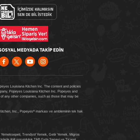
SOSYAL MEDYADA TAKİP EDİN
Popeyes Louisiana Kitchen Inc. The content and policies
company, Popeyes Louisiana Kitchen Inc. Popeyes and
es of any other companies, such as those that may be
Kitchen, Inc., Popeyes
markası ve ambleminin tek hak
®
sı, Yemeksepeti, Trendyol Yemek, Getir Yemek, Migros
şlerle ilgili sorumluluk TAB Gıda Sanayi ve Ticaret