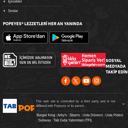
İçecekler
Soslar
POPEYES
LEZZETLERİ HER AN YANINDA
®
SOSYAL
MEDYADA
TAKİP EDİN
This web site is controlled by a third party and is not
affiliated with Popeyes or its parent...
Burger King
|
Arby's
|
Sbarro
|
Usta Dönerci
|
Usta Pideci
|
Subway
|
Tab Gıda Yatırımları (TFI)