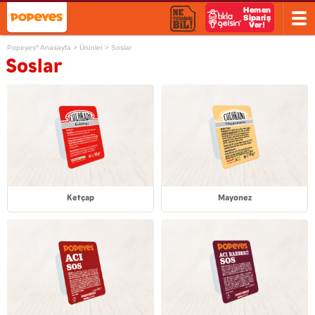
Popeyes
Anasayfa
>
Ürünler
>
Soslar
®
Soslar
Ketçap
Mayonez