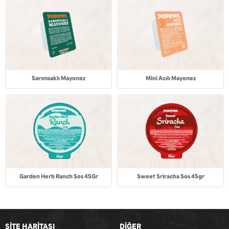
Sarımsaklı Mayonez
Mini Acılı Mayonez
Garden Herb Ranch Sos 45Gr
Sweet Sriracha Sos 45gr
SİTE HARİTASI
DİĞER