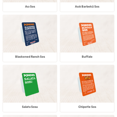
Acı Sos
Acılı Barbekü Sos
Blackened Ranch Sos
Buffalo
Salata Sosu
Chipotle Sos