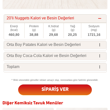
20'li Nuggets Kalori ve Besin Değerleri
Enerji
Protein
K.hidrat
Yağ
Sodyum
(kcal)
(g)
(g)
(g)
(mg)
460,80
38,88
29,68
20,25
1721,16
Orta Boy Patates Kalori ve Besin Değerleri
Orta Boy Coca-Cola Kalori ve Besin Değerleri
Toplam
* Web sitesindeki görseller reklam amaçlı olup, restoranlara göre farklılık gösterebilir.
SİPARİŞ VER
Diğer Kemiksiz Tavuk Menüler