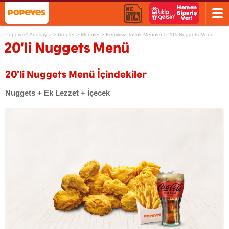
Popeyes
Anasayfa
>
Ürünler
>
Menüler
>
Kemiksiz Tavuk Menüler
>
20'li Nuggets Menü
®
20'li Nuggets Menü
20'li Nuggets Menü İçindekiler
Nuggets + Ek Lezzet + İçecek