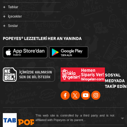
Tatlılar
İçecekler
Soslar
POPEYES
LEZZETLERİ HER AN YANINDA
®
SOSYAL
MEDYADA
TAKİP EDİN
This web site is controlled by a third party and is not
affiliated with Popeyes or its parent...