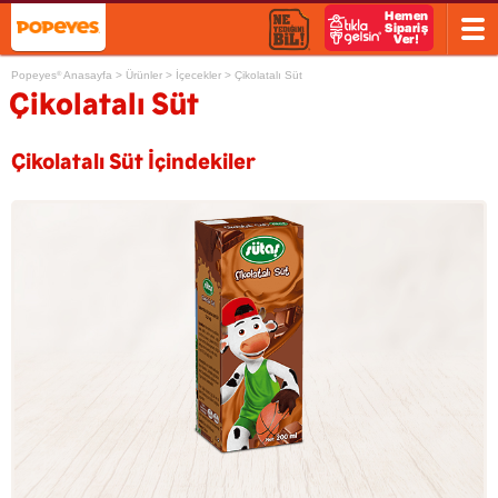
Popeyes
Anasayfa
>
Ürünler
>
İçecekler
>
Çikolatalı Süt
®
Çikolatalı Süt
Çikolatalı Süt İçindekiler