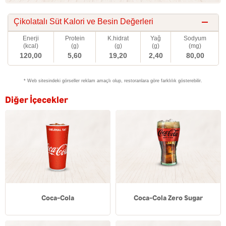
Çikolatalı Süt Kalori ve Besin Değerleri
Enerji
Protein
K.hidrat
Yağ
Sodyum
(kcal)
(g)
(g)
(g)
(mg)
120,00
5,60
19,20
2,40
80,00
* Web sitesindeki görseller reklam amaçlı olup, restoranlara göre farklılık gösterebilir.
Diğer İçecekler
Coca-Cola
Coca-Cola Zero Sugar