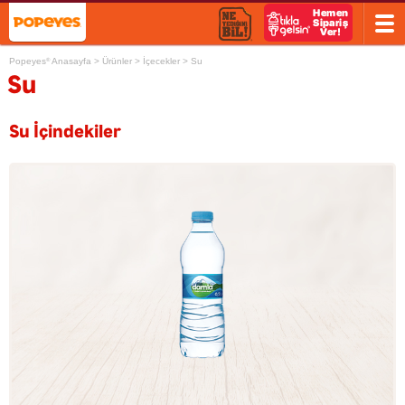
Popeyes
Anasayfa
>
Ürünler
>
İçecekler
>
Su
®
Su
Su İçindekiler