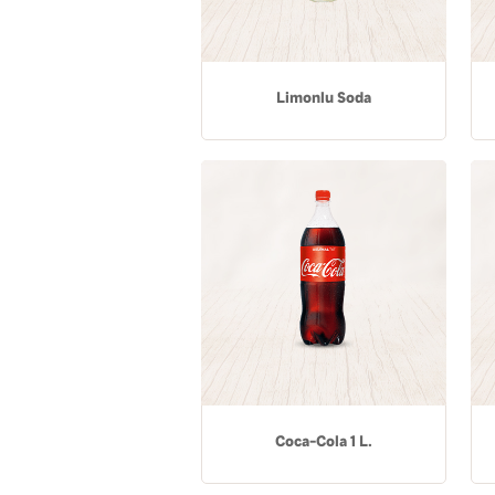
Limonlu Soda
Coca-Cola 1 L.