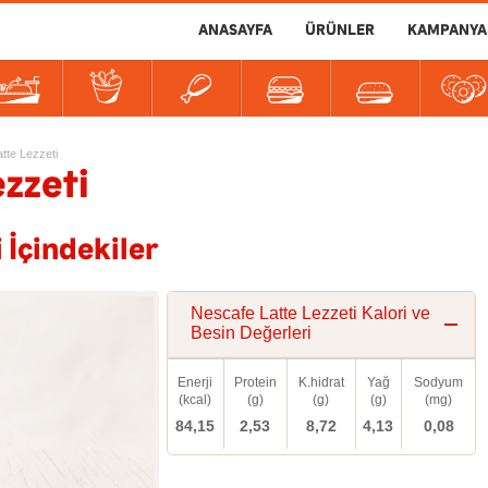
ANASAYFA
ÜRÜNLER
KAMPANYA
er
tlılar
İçecekler
Soslar
tte Lezzeti
zzeti
 İçindekiler
Nescafe Latte Lezzeti Kalori ve
Besin Değerleri
Enerji
Protein
K.hidrat
Yağ
Sodyum
(kcal)
(g)
(g)
(g)
(mg)
84,15
2,53
8,72
4,13
0,08