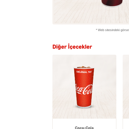
* Web sitesindeki görsell
Diğer İçecekler
Coca-Cola