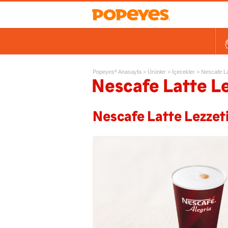
Kovalar
Tek Tavuk Ürünleri
Sandviçler ve Salatalar
Kids
Ek Lezzetler ve Yan Ürünl
Ta
Popeyes
Anasayfa
>
Ürünler
>
İçecekler
>
Nescafe La
®
Nescafe Latte Le
Nescafe Latte Lezzeti