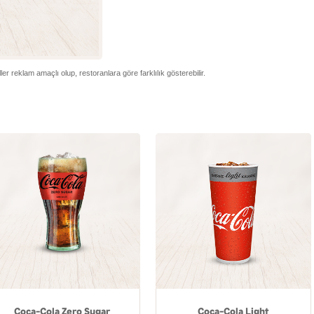
er reklam amaçlı olup, restoranlara göre farklılık gösterebilir.
Coca-Cola Zero Sugar
Coca-Cola Light