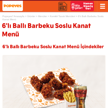
Popeyes
Anasayfa
>
Ürünler
>
Menüler
>
Kemikli Tavuk Menüleri
>
6'lı Ballı Barbeku Soslu
®
Kanat Menü
6'lı Ballı Barbeku Soslu Kanat
Menü
6'lı Ballı Barbeku Soslu Kanat Menü İçindekiler