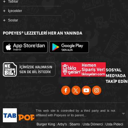
Tatlılar
İçecekler
Soslar
POPEYES
LEZZETLERİ HER AN YANINDA
®
SOSYAL
MEDYADA
TAKİP EDİN
This web site is controlled by a third party and is not
affiliated with Popeyes or its parent...
Burger King
|
Arby's
|
Sbarro
|
Usta Dönerci
|
Usta Pideci