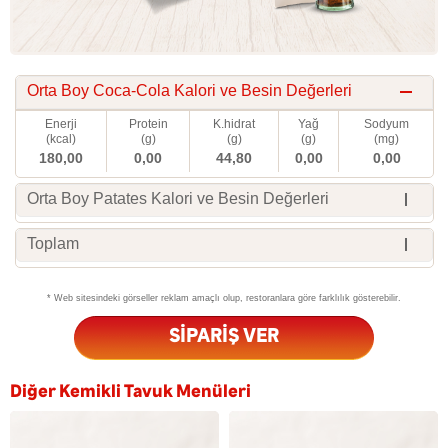
Orta Boy Coca-Cola Kalori ve Besin Değerleri
Enerji
Protein
K.hidrat
Yağ
Sodyum
(kcal)
(g)
(g)
(g)
(mg)
180,00
0,00
44,80
0,00
0,00
Orta Boy Patates Kalori ve Besin Değerleri
Toplam
* Web sitesindeki görseller reklam amaçlı olup, restoranlara göre farklılık gösterebilir.
SİPARİŞ VER
Diğer Kemikli Tavuk Menüleri