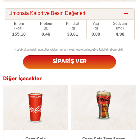
Limonata Kalori ve Besin Değerleri
Enerji
Protein
K.hidrat
Yağ
Sodyum
(kcal)
(g)
(g)
(g)
(mg)
155,10
0,46
38,61
0,00
4,98
* Web sitesindeki görseller reklam amaçlı olup, restoranlara göre farklılık gösterebilir.
SİPARİŞ VER
Diğer İçecekler
Coca-Cola
Coca-Cola Zero Sugar