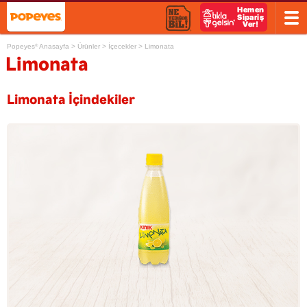
Popeyes
Anasayfa
>
Ürünler
>
İçecekler
>
Limonata
®
Limonata
Limonata İçindekiler