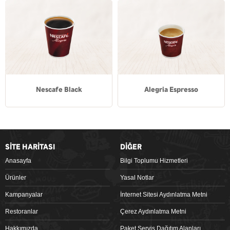
Nescafe Black
Alegria Espresso
SİTE HARİTASI
DİĞER
Anasayfa
Bilgi Toplumu Hizmetleri
Ürünler
Yasal Notlar
Kampanyalar
İnternet Sitesi Aydınlatma Metni
Restoranlar
Çerez Aydınlatma Metni
Hakkımızda
Paket Servis Dağıtım Alanları