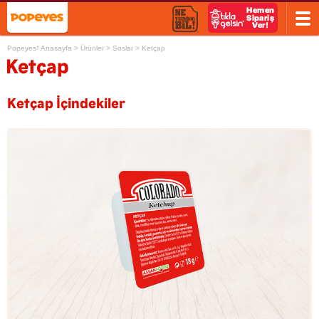
Popeyes
Anasayfa
>
Ürünler
>
Soslar
>
Ketçap
®
Ketçap
Ketçap İçindekiler