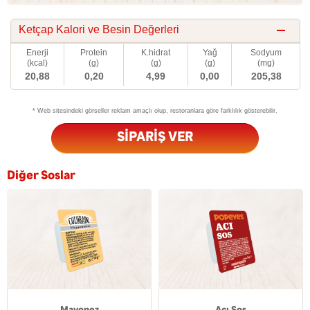
Ketçap Kalori ve Besin Değerleri
Enerji
Protein
K.hidrat
Yağ
Sodyum
(kcal)
(g)
(g)
(g)
(mg)
20,88
0,20
4,99
0,00
205,38
* Web sitesindeki görseller reklam amaçlı olup, restoranlara göre farklılık gösterebilir.
SİPARİŞ VER
Diğer Soslar
Mayonez
Acı Sos