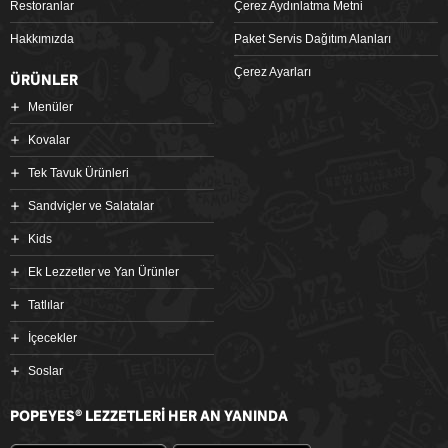
Restoranlar
Çerez Aydınlatma Metni
Hakkımızda
Paket Servis Dağıtım Alanları
Çerez Ayarları
ÜRÜNLER
Menüler
Kovalar
Tek Tavuk Ürünleri
Sandviçler ve Salatalar
Kids
Ek Lezzetler ve Yan Ürünler
Tatlılar
İçecekler
Soslar
POPEYES
LEZZETLERİ HER AN YANINDA
®