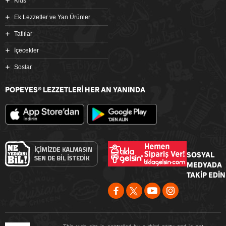
Kids
Ek Lezzetler ve Yan Ürünler
Tatlılar
İçecekler
Soslar
POPEYES
LEZZETLERİ HER AN YANINDA
®
SOSYAL
MEDYADA
TAKİP EDİN