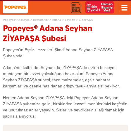
Popeyes
Anasayfa
>
Restoranlar
>
Adana
>
Seyhan
>
ZİYAPAŞA
®
®
Popeyes
Adana Seyhan
ZİYAPAŞA Şubesi
Popeyes'ın Eşsiz Lezzetleri Şimdi Adana Seyhan ZİYAPAŞA
Şubesinde!
Adana'nın kalbinde, Seyhan'da, ZİYAPAŞA'de sizleri bekleyen
muhteşem bir lezzet yolculuğuna hazır olun! Popeyes Adana
Seyhan ZİYAPAŞA şubesi, taze malzemeler, eşsiz baharat
karışımları ve özenle hazırlanan crispy tavuklarıyla sizi bekliyor.
Hemen Adana Seyhan ZİYAPAŞA'deki Popeyes Adana Seyhan
ZİYAPAŞA şubemize gelin, birbirinden lezzetli menülerimizi keşfedin
ve unutulmaz anlar yaşayın. Sizleri ve sevdiklerinizi ağırlamak için
sabırsızlanıyoruz!