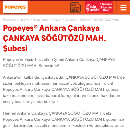
Popeyes
Anasayfa
>
Restoranlar
>
Ankara
>
Çankaya
>
ÇANKAYA SÖĞÜTÖZÜ MAH.
®
®
Popeyes
Ankara Çankaya
ÇANKAYA SÖĞÜTÖZÜ MAH.
Şubesi
Popeyes'ın Eşsiz Lezzetleri Şimdi Ankara Çankaya ÇANKAYA
SÖĞÜTÖZÜ MAH. Şubesinde!
Ankara'nın kalbinde, Çankaya'da, ÇANKAYA SÖĞÜTÖZÜ MAH.'de
sizleri bekleyen muhteşem bir lezzet yolculuğuna hazır olun!
Popeyes Ankara Çankaya ÇANKAYA SÖĞÜTÖZÜ MAH. şubesi,
taze malzemeler, eşsiz baharat karışımları ve özenle hazırlanan
crispy tavuklarıyla sizi bekliyor.
Hemen Ankara Çankaya ÇANKAYA SÖĞÜTÖZÜ MAH.'deki
Popeyes Ankara Çankaya ÇANKAYA SÖĞÜTÖZÜ MAH. şubemize
gelin, birbirinden lezzetli menülerimizi keşfedin ve unutulmaz anlar