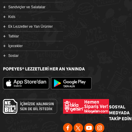
Sandviçler ve Salatalar
Kids
Ek Lezzetler ve Yan Ürünler
Tatlılar
İçecekler
Soslar
POPEYES
LEZZETLERİ HER AN YANINDA
®
SOSYAL
MEDYADA
TAKİP EDİN