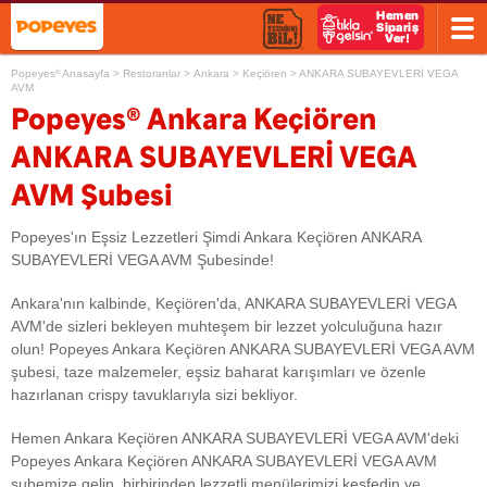
Popeyes
Anasayfa
>
Restoranlar
>
Ankara
>
Keçiören
>
ANKARA SUBAYEVLERİ VEGA
®
AVM
®
Popeyes
Ankara Keçiören
ANKARA SUBAYEVLERİ VEGA
AVM Şubesi
Popeyes'ın Eşsiz Lezzetleri Şimdi Ankara Keçiören ANKARA
SUBAYEVLERİ VEGA AVM Şubesinde!
Ankara'nın kalbinde, Keçiören'da, ANKARA SUBAYEVLERİ VEGA
AVM'de sizleri bekleyen muhteşem bir lezzet yolculuğuna hazır
olun! Popeyes Ankara Keçiören ANKARA SUBAYEVLERİ VEGA AVM
şubesi, taze malzemeler, eşsiz baharat karışımları ve özenle
hazırlanan crispy tavuklarıyla sizi bekliyor.
Hemen Ankara Keçiören ANKARA SUBAYEVLERİ VEGA AVM'deki
Popeyes Ankara Keçiören ANKARA SUBAYEVLERİ VEGA AVM
şubemize gelin, birbirinden lezzetli menülerimizi keşfedin ve