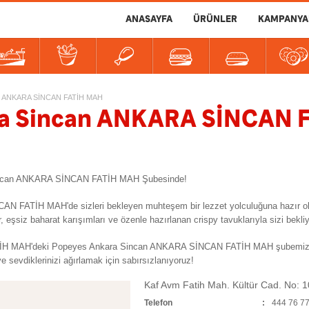
ANASAYFA
ÜRÜNLER
KAMPANYA
er
tlılar
İçecekler
Soslar
ANKARA SİNCAN FATİH MAH
a Sincan ANKARA SİNCAN 
 Sincan ANKARA SİNCAN FATİH MAH Şubesinde!
CAN FATİH MAH'de sizleri bekleyen muhteşem bir lezzet yolculuğuna hazır
siz baharat karışımları ve özenle hazırlanan crispy tavuklarıyla sizi bekliy
MAH'deki Popeyes Ankara Sincan ANKARA SİNCAN FATİH MAH şubemize gelin
e sevdiklerinizi ağırlamak için sabırsızlanıyoruz!
Kaf Avm Fatih Mah. Kültür Cad. No: 1
Telefon
444 76 7