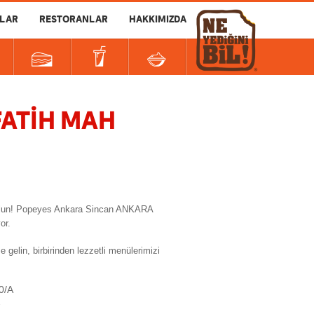
LAR
RESTORANLAR
HAKKIMIZDA
FATİH MAH
 olun! Popeyes Ankara Sincan ANKARA
or.
, birbirinden lezzetli menülerimizi
0/A
7