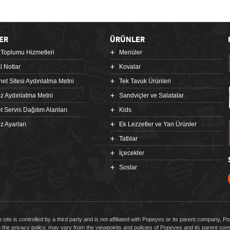
ER
ÜRÜNLER
i Toplumu Hizmetleri
Menüler
l Notlar
Kovalar
rnet Sitesi Aydınlatma Metni
Tek Tavuk Ürünleri
z Aydınlatma Metni
Sandviçler ve Salatalar
t Servis Dağıtım Alanları
Kids
z Ayarları
Ek Lezzetler ve Yan Ürünler
Tatlılar
İçecekler
Soslar
 site is controlled by a third party and is not affiliated with Popeyes or its parent company, 
g the privacy policy, may vary from the viewpoints and policies of Popeyes and its parent 