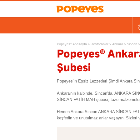
Kovalar
Tek Tavuk Ürünleri
Sandviçler ve Salatalar
Kids
Ek Lezzetler ve Yan Ürünl
Ta
Popeyes
Anasayfa
>
Restoranlar
>
Ankara
>
Sincan
>
®
®
Popeyes
Ankar
Şubesi
Popeyes'ın Eşsiz Lezzetleri Şimdi Ankara
Ankara'nın kalbinde, Sincan'da, ANKARA SİN
SİNCAN FATİH MAH şubesi, taze malzemeler, eş
Hemen Ankara Sincan ANKARA SİNCAN FATİH 
keşfedin ve unutulmaz anlar yaşayın. Sizleri v