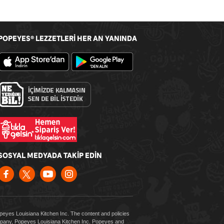
POPEYES
LEZZETLERİ HER AN YANINDA
®
SOSYAL MEDYADA TAKİP EDİN
Popeyes Louisiana Kitchen Inc. The content and policies
company, Popeyes Louisiana Kitchen Inc. Popeyes and