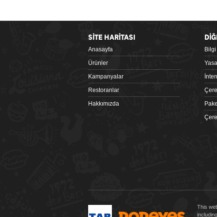
SİTE HARİTASI
DİĞ
Anasayfa
Bilg
Google Play
Ürünler
Yasa
Kampanyalar
İnte
Restoranlar
Çere
Hakkımızda
Pake
Çere
 tiklagelsin.com
This web
includin