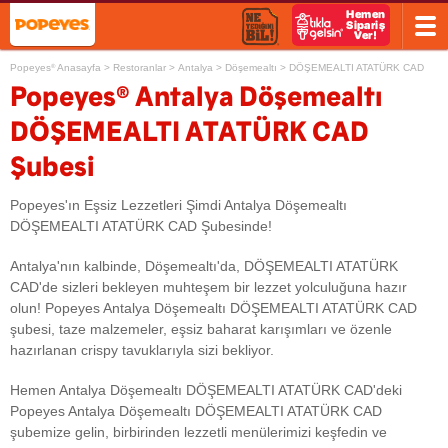
Popeyes
Anasayfa
>
Restoranlar
>
Antalya
>
Döşemealtı
>
DÖŞEMEALTI ATATÜRK CAD
®
®
Popeyes
Antalya Döşemealtı
DÖŞEMEALTI ATATÜRK CAD
Şubesi
Popeyes'ın Eşsiz Lezzetleri Şimdi Antalya Döşemealtı
DÖŞEMEALTI ATATÜRK CAD Şubesinde!
Antalya'nın kalbinde, Döşemealtı'da, DÖŞEMEALTI ATATÜRK
CAD'de sizleri bekleyen muhteşem bir lezzet yolculuğuna hazır
olun! Popeyes Antalya Döşemealtı DÖŞEMEALTI ATATÜRK CAD
şubesi, taze malzemeler, eşsiz baharat karışımları ve özenle
hazırlanan crispy tavuklarıyla sizi bekliyor.
Hemen Antalya Döşemealtı DÖŞEMEALTI ATATÜRK CAD'deki
Popeyes Antalya Döşemealtı DÖŞEMEALTI ATATÜRK CAD
şubemize gelin, birbirinden lezzetli menülerimizi keşfedin ve