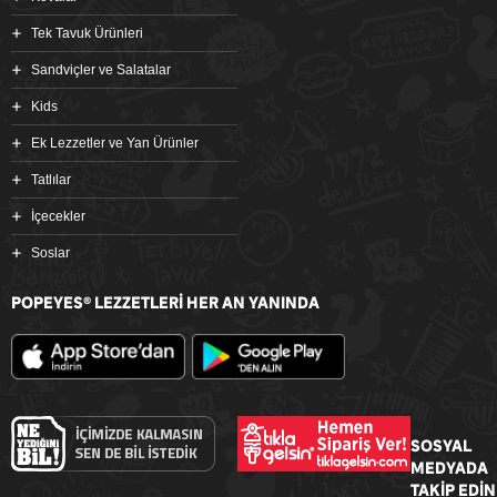
Tek Tavuk Ürünleri
Sandviçler ve Salatalar
Kids
Ek Lezzetler ve Yan Ürünler
Tatlılar
İçecekler
Soslar
POPEYES
LEZZETLERİ HER AN YANINDA
®
SOSYAL
MEDYADA
TAKİP EDİN