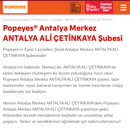
Popeyes
Anasayfa
>
Restoranlar
>
Antalya
>
Merkez
>
ANTALYA ALİ ÇETİNKAYA
®
®
Popeyes
Antalya Merkez
ANTALYA ALİ ÇETİNKAYA Şubesi
Popeyes'ın Eşsiz Lezzetleri Şimdi Antalya Merkez ANTALYA ALİ
ÇETİNKAYA Şubesinde!
Antalya'nın kalbinde, Merkez'da, ANTALYA ALİ ÇETİNKAYA'de
sizleri bekleyen muhteşem bir lezzet yolculuğuna hazır olun!
Popeyes Antalya Merkez ANTALYA ALİ ÇETİNKAYA şubesi, taze
malzemeler, eşsiz baharat karışımları ve özenle hazırlanan crispy
tavuklarıyla sizi bekliyor.
Hemen Antalya Merkez ANTALYA ALİ ÇETİNKAYA'deki Popeyes
Antalya Merkez ANTALYA ALİ ÇETİNKAYA şubemize gelin,
birbirinden lezzetli menülerimizi keşfedin ve unutulmaz anlar
yaşayın. Sizleri ve sevdiklerinizi ağırlamak için sabırsızlanıyoruz!