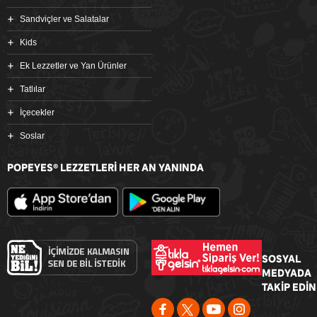
Sandviçler ve Salatalar
Kids
Ek Lezzetler ve Yan Ürünler
Tatlılar
İçecekler
Soslar
POPEYES
LEZZETLERİ HER AN YANINDA
®
SOSYAL
MEDYADA
TAKİP EDİN