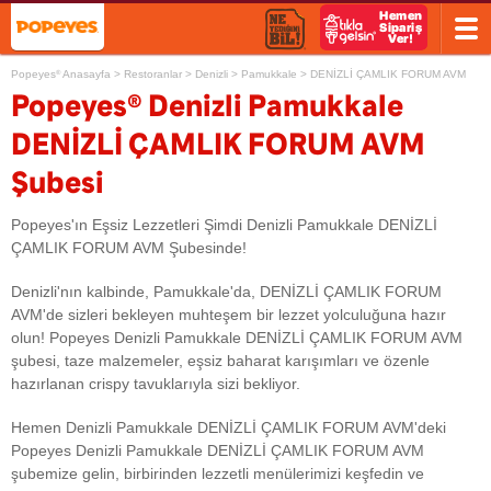
Popeyes
Anasayfa
>
Restoranlar
>
Denizli
>
Pamukkale
>
DENİZLİ ÇAMLIK FORUM AVM
®
®
Popeyes
Denizli Pamukkale
DENİZLİ ÇAMLIK FORUM AVM
Şubesi
Popeyes'ın Eşsiz Lezzetleri Şimdi Denizli Pamukkale DENİZLİ
ÇAMLIK FORUM AVM Şubesinde!
Denizli'nın kalbinde, Pamukkale'da, DENİZLİ ÇAMLIK FORUM
AVM'de sizleri bekleyen muhteşem bir lezzet yolculuğuna hazır
olun! Popeyes Denizli Pamukkale DENİZLİ ÇAMLIK FORUM AVM
şubesi, taze malzemeler, eşsiz baharat karışımları ve özenle
hazırlanan crispy tavuklarıyla sizi bekliyor.
Hemen Denizli Pamukkale DENİZLİ ÇAMLIK FORUM AVM'deki
Popeyes Denizli Pamukkale DENİZLİ ÇAMLIK FORUM AVM
şubemize gelin, birbirinden lezzetli menülerimizi keşfedin ve