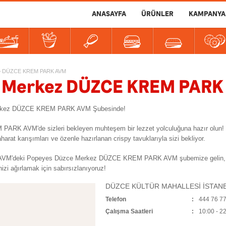
ANASAYFA
ÜRÜNLER
KAMPANYA
er
tlılar
İçecekler
Soslar
>
DÜZCE KREM PARK AVM
 Merkez DÜZCE KREM PARK
 Merkez DÜZCE KREM PARK AVM Şubesinde!
 PARK AVM'de sizleri bekleyen muhteşem bir lezzet yolculuğuna hazır o
at karışımları ve özenle hazırlanan crispy tavuklarıyla sizi bekliyor.
eki Popeyes Düzce Merkez DÜZCE KREM PARK AVM şubemize gelin, birbir
nizi ağırlamak için sabırsızlanıyoruz!
DÜZCE KÜLTÜR MAHALLESİ İSTAN
Telefon
444 76 7
Çalışma Saatleri
10:00 - 2