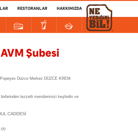
LAR
RESTORANLAR
HAKKIMIZDA
 AVM Şubesi
lun! Popeyes Düzce Merkez DÜZCE KREM
inden lezzetli menülerimizi keşfedin ve
BUL CADDESİ
7
2:00