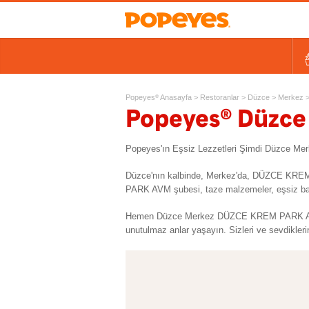
Kovalar
Tek Tavuk Ürünleri
Sandviçler ve Salatalar
Kids
Ek Lezzetler ve Yan Ürünl
Ta
Popeyes
Anasayfa
>
Restoranlar
>
Düzce
>
Merkez
®
®
Popeyes
Düzce
Popeyes'ın Eşsiz Lezzetleri Şimdi Düzce
Düzce'nın kalbinde, Merkez'da, DÜZCE KREM
PARK AVM şubesi, taze malzemeler, eşsiz bahar
Hemen Düzce Merkez DÜZCE KREM PARK AVM'd
unutulmaz anlar yaşayın. Sizleri ve sevdikleri