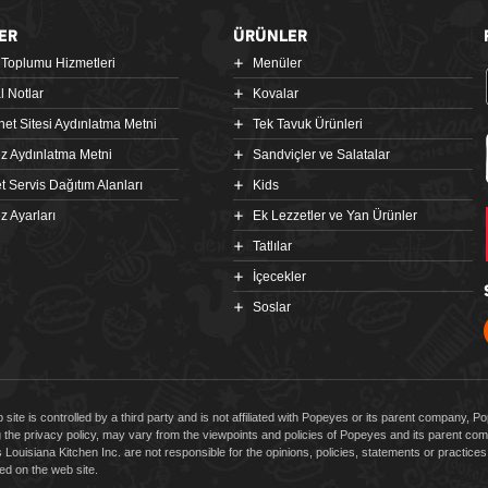
ER
ÜRÜNLER
i Toplumu Hizmetleri
Menüler
l Notlar
Kovalar
rnet Sitesi Aydınlatma Metni
Tek Tavuk Ürünleri
z Aydınlatma Metni
Sandviçler ve Salatalar
t Servis Dağıtım Alanları
Kids
z Ayarları
Ek Lezzetler ve Yan Ürünler
Tatlılar
İçecekler
Soslar
 site is controlled by a third party and is not affiliated with Popeyes or its parent company, 
g the privacy policy, may vary from the viewpoints and policies of Popeyes and its parent 
Louisiana Kitchen Inc. are not responsible for the opinions, policies, statements or practic
d on the web site.