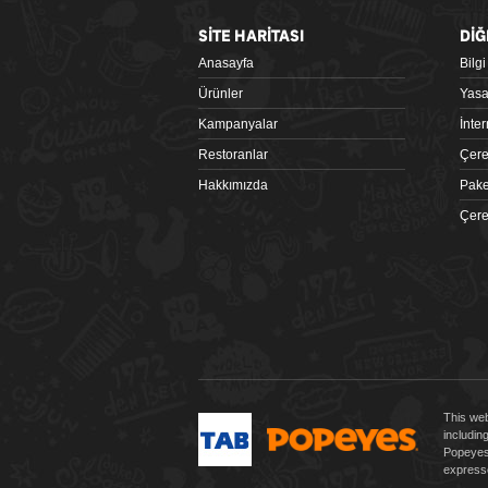
SİTE HARİTASI
DİĞ
Anasayfa
Bilg
Google Play
Ürünler
Yasa
Kampanyalar
İnte
Restoranlar
Çere
Hakkımızda
Pake
Çere
 tiklagelsin.com
This web
includin
Popeyes 
expresse