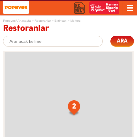
Popeyes
Anasayfa
>
Restoranlar
>
Erzincan
>
Merkez
®
Restoranlar
ARA
2