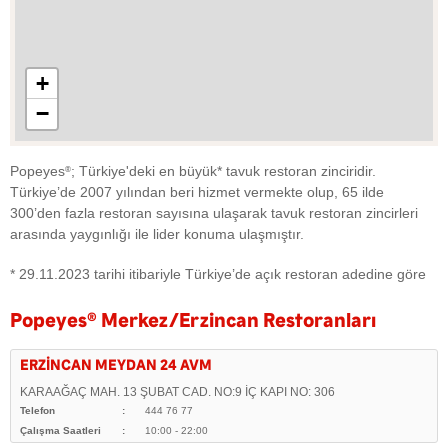
+
−
Popeyes
; Türkiye'deki en büyük* tavuk restoran zinciridir.
®
Türkiye’de 2007 yılından beri hizmet vermekte olup, 65 ilde
300’den fazla restoran sayısına ulaşarak tavuk restoran zincirleri
arasında yaygınlığı ile lider konuma ulaşmıştır.
* 29.11.2023 tarihi itibariyle Türkiye’de açık restoran adedine göre
Popeyes
®
Merkez/Erzincan Restoranları
ERZİNCAN MEYDAN 24 AVM
KARAAĞAÇ MAH. 13 ŞUBAT CAD. NO:9 İÇ KAPI NO: 306
Telefon
444 76 77
Çalışma Saatleri
10:00 - 22:00