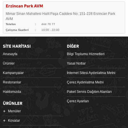
Erzincan Park AVM
Mimar Sinan Mahallesi Halit Paşa Caddesi No: 151-228 Erzincan Park
AVM
Telefon
444 76 77
Çalışma Saatleri
10:00 - 22:00
SİTE HARİTASI
DİĞER
Anasayfa
Bilgi Toplumu Hizmetleri
Ürünler
Yasal Notlar
Kampanyalar
İnternet Sitesi Aydınlatma Metni
Restoranlar
Çerez Aydınlatma Metni
Hakkımızda
Paket Servis Dağıtım Alanları
Çerez Ayarları
ÜRÜNLER
Menüler
Kovalar