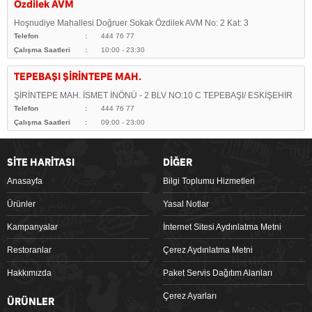
Özdilek AVM
Hoşnudiye Mahallesi Doğruer Sokak Özdilek AVM No: 2 Kat: 3
Telefon
444 76 77
Çalışma Saatleri
10:00 - 23:30
TEPEBAŞI ŞİRİNTEPE MAH.
ŞİRİNTEPE MAH. İSMET İNÖNÜ - 2 BLV NO:10 C TEPEBAŞI/ ESKİŞEHİR
Telefon
444 76 77
Çalışma Saatleri
09:00 - 23:00
SİTE HARİTASI
DİĞER
Anasayfa
Bilgi Toplumu Hizmetleri
Ürünler
Yasal Notlar
Kampanyalar
İnternet Sitesi Aydınlatma Metni
Restoranlar
Çerez Aydınlatma Metni
Hakkımızda
Paket Servis Dağıtım Alanları
Çerez Ayarları
ÜRÜNLER