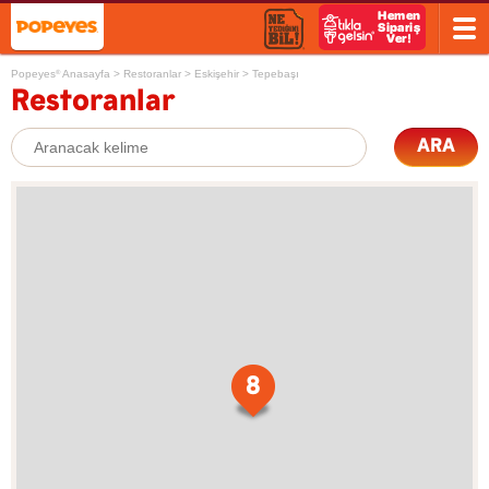
Popeyes
Anasayfa
>
Restoranlar
>
Eskişehir
>
Tepebaşı
®
Restoranlar
ARA
8