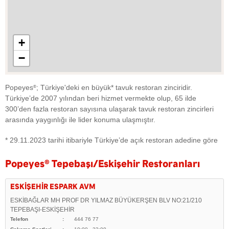
+
−
Popeyes
; Türkiye'deki en büyük* tavuk restoran zinciridir.
®
Türkiye’de 2007 yılından beri hizmet vermekte olup, 65 ilde
300’den fazla restoran sayısına ulaşarak tavuk restoran zincirleri
arasında yaygınlığı ile lider konuma ulaşmıştır.
* 29.11.2023 tarihi itibariyle Türkiye’de açık restoran adedine göre
Popeyes
®
Tepebaşı/Eskişehir Restoranları
ESKİŞEHİR ESPARK AVM
ESKİBAĞLAR MH PROF DR YILMAZ BÜYÜKERŞEN BLV NO:21/210
TEPEBAŞI-ESKİŞEHİR
Telefon
444 76 77