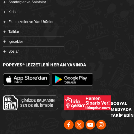
Sandviçler ve Salatalar
Kids
Ek Lezzetler ve Yan Ürünler
Tatlılar
İçecekler
Soslar
POPEYES
LEZZETLERİ HER AN YANINDA
®
SOSYAL
MEDYADA
TAKİP EDİN