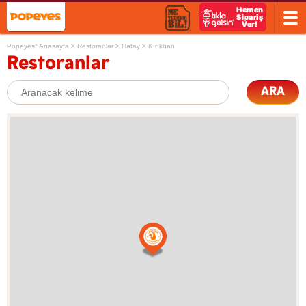
Popeyes
Anasayfa
>
Restoranlar
>
Hatay
>
Kırıkhan
®
Restoranlar
ARA