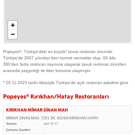
+
−
Popeyes
; Türkiye'deki en büyük* tavuk restoran zinciridir.
®
Türkiye’de 2007 yılından beri hizmet vermekte olup, 65 ilde
300’den fazla restoran sayısına ulaşarak tavuk restoran zincirleri
arasında yaygınlığı ile lider konuma ulaşmıştır.
* 29.11.2023 tarihi itibariyle Türkiye’de açık restoran adedine göre
Popeyes
®
Kırıkhan/Hatay Restoranları
KIRIKHAN MİMAR SİNAN MAH
MİMAR SİNAN MAH. 7251 SK. NO:9/A KIRIKHAN HATAY
Telefon
444 76 77
Çalışma Saatleri
-