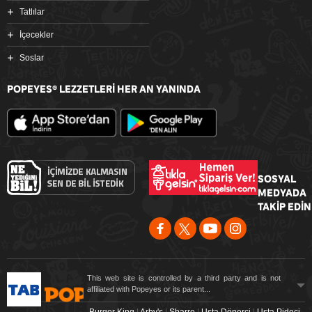
Tatlılar
İçecekler
Soslar
POPEYES
LEZZETLERİ HER AN YANINDA
®
SOSYAL
MEDYADA
TAKİP EDİN
This web site is controlled by a third party and is not
affiliated with Popeyes or its parent...
Burger King
|
Arby's
|
Sbarro
|
Usta Dönerci
|
Usta Pideci