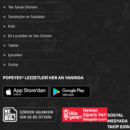
Tek Tavuk Ürünleri
Sandviçler ve Salatalar
Kids
Ek Lezzetler ve Yan Ürünler
Tatlılar
İçecekler
Soslar
POPEYES
LEZZETLERİ HER AN YANINDA
®
SOSYAL
MEDYADA
TAKİP EDİN