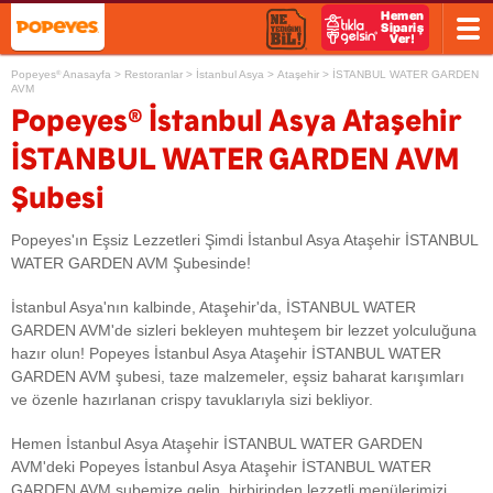
Popeyes
Anasayfa
>
Restoranlar
>
İstanbul Asya
>
Ataşehir
>
İSTANBUL WATER GARDEN
®
AVM
®
Popeyes
İstanbul Asya Ataşehir
İSTANBUL WATER GARDEN AVM
Şubesi
Popeyes'ın Eşsiz Lezzetleri Şimdi İstanbul Asya Ataşehir İSTANBUL
WATER GARDEN AVM Şubesinde!
İstanbul Asya'nın kalbinde, Ataşehir'da, İSTANBUL WATER
GARDEN AVM'de sizleri bekleyen muhteşem bir lezzet yolculuğuna
hazır olun! Popeyes İstanbul Asya Ataşehir İSTANBUL WATER
GARDEN AVM şubesi, taze malzemeler, eşsiz baharat karışımları
ve özenle hazırlanan crispy tavuklarıyla sizi bekliyor.
Hemen İstanbul Asya Ataşehir İSTANBUL WATER GARDEN
AVM'deki Popeyes İstanbul Asya Ataşehir İSTANBUL WATER
GARDEN AVM şubemize gelin, birbirinden lezzetli menülerimizi