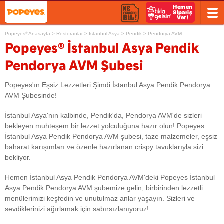
Popeyes
Anasayfa
>
Restoranlar
>
İstanbul Asya
>
Pendik
>
Pendorya AVM
®
®
Popeyes
İstanbul Asya Pendik
Pendorya AVM Şubesi
Popeyes'ın Eşsiz Lezzetleri Şimdi İstanbul Asya Pendik Pendorya
AVM Şubesinde!
İstanbul Asya'nın kalbinde, Pendik'da, Pendorya AVM'de sizleri
bekleyen muhteşem bir lezzet yolculuğuna hazır olun! Popeyes
İstanbul Asya Pendik Pendorya AVM şubesi, taze malzemeler, eşsiz
baharat karışımları ve özenle hazırlanan crispy tavuklarıyla sizi
bekliyor.
Hemen İstanbul Asya Pendik Pendorya AVM'deki Popeyes İstanbul
Asya Pendik Pendorya AVM şubemize gelin, birbirinden lezzetli
menülerimizi keşfedin ve unutulmaz anlar yaşayın. Sizleri ve
sevdiklerinizi ağırlamak için sabırsızlanıyoruz!