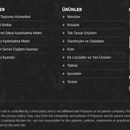
ER
ÜRÜNLER
i Toplumu Hizmetleri
Menüler
l Notlar
Kovalar
rnet Sitesi Aydınlatma Metni
Tek Tavuk Ürünleri
z Aydınlatma Metni
Sandviçler ve Salatalar
t Servis Dağıtım Alanları
Kids
z Ayarları
Ek Lezzetler ve Yan Ürünler
Tatlılar
İçecekler
Soslar
 site is controlled by a third party and is not affiliated with Popeyes or its parent company, 
g the privacy policy, may vary from the viewpoints and policies of Popeyes and its parent 
Louisiana Kitchen Inc. are not responsible for the opinions, policies, statements or practic
d on the web site.