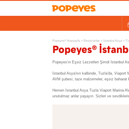
Kovalar
Tek Tavuk Ürünleri
Sandviçler ve Salatalar
Kids
Ek Lezzetler ve Yan Ürünl
Ta
Popeyes
Anasayfa
>
Restoranlar
>
İstanbul Asya
>
Tu
®
®
Popeyes
İstanb
Popeyes'ın Eşsiz Lezzetleri Şimdi İstanbul 
İstanbul Asya'nın kalbinde, Tuzla'da, Viaport
AVM şubesi, taze malzemeler, eşsiz baharat kar
Hemen İstanbul Asya Tuzla Viaport Marina AVM
unutulmaz anlar yaşayın. Sizleri ve sevdikleri