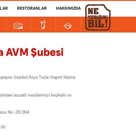
LAR
RESTORANLAR
HAKKIMIZDA
na AVM Şubesi
 Popeyes İstanbul Asya Tuzla Viaport Marina
rinden lezzetli menülerimizi keşfedin ve
ğaza No: ZK 004
7
2:00