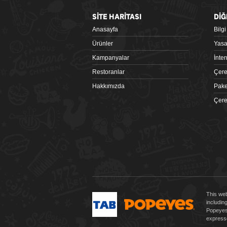
SİTE HARİTASI
DİĞ
Anasayfa
Bilg
Google Play
Ürünler
Yasa
Kampanyalar
İnte
Restoranlar
Çere
Hakkımızda
Pake
Çere
 tiklagelsin.com
This web
includin
Popeyes 
expresse