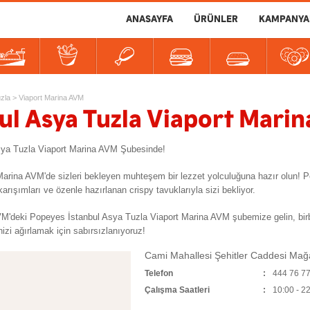
ANASAYFA
ÜRÜNLER
KAMPANYA
er
tlılar
İçecekler
Soslar
zla
>
Viaport Marina AVM
ul Asya Tuzla Viaport Mari
Asya Tuzla Viaport Marina AVM Şubesinde!
 Marina AVM'de sizleri bekleyen muhteşem bir lezzet yolculuğuna hazır olun!
ışımları ve özenle hazırlanan crispy tavuklarıyla sizi bekliyor.
'deki Popeyes İstanbul Asya Tuzla Viaport Marina AVM şubemize gelin, birbi
nizi ağırlamak için sabırsızlanıyoruz!
Cami Mahallesi Şehitler Caddesi Ma
Telefon
444 76 7
Çalışma Saatleri
10:00 - 2