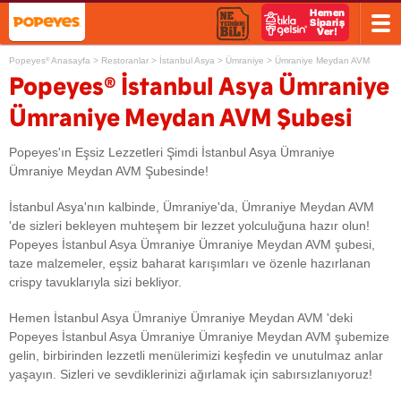
Popeyes
Anasayfa
>
Restoranlar
>
İstanbul Asya
>
Ümraniye
>
Ümraniye Meydan AVM
®
®
Popeyes
İstanbul Asya Ümraniye
Ümraniye Meydan AVM Şubesi
Popeyes'ın Eşsiz Lezzetleri Şimdi İstanbul Asya Ümraniye
Ümraniye Meydan AVM Şubesinde!
İstanbul Asya'nın kalbinde, Ümraniye'da, Ümraniye Meydan AVM
'de sizleri bekleyen muhteşem bir lezzet yolculuğuna hazır olun!
Popeyes İstanbul Asya Ümraniye Ümraniye Meydan AVM şubesi,
taze malzemeler, eşsiz baharat karışımları ve özenle hazırlanan
crispy tavuklarıyla sizi bekliyor.
Hemen İstanbul Asya Ümraniye Ümraniye Meydan AVM 'deki
Popeyes İstanbul Asya Ümraniye Ümraniye Meydan AVM şubemize
gelin, birbirinden lezzetli menülerimizi keşfedin ve unutulmaz anlar
yaşayın. Sizleri ve sevdiklerinizi ağırlamak için sabırsızlanıyoruz!