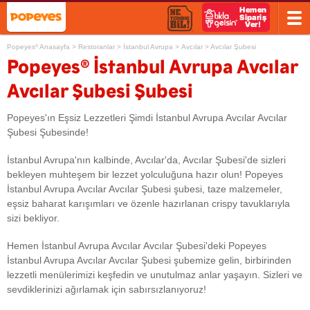
Popeyes
Anasayfa
>
Restoranlar
>
İstanbul Avrupa
>
Avcılar
>
Avcılar Şubesi
®
®
Popeyes
İstanbul Avrupa Avcılar
Avcılar Şubesi Şubesi
Popeyes'ın Eşsiz Lezzetleri Şimdi İstanbul Avrupa Avcılar Avcılar
Şubesi Şubesinde!
İstanbul Avrupa'nın kalbinde, Avcılar'da, Avcılar Şubesi'de sizleri
bekleyen muhteşem bir lezzet yolculuğuna hazır olun! Popeyes
İstanbul Avrupa Avcılar Avcılar Şubesi şubesi, taze malzemeler,
eşsiz baharat karışımları ve özenle hazırlanan crispy tavuklarıyla
sizi bekliyor.
Hemen İstanbul Avrupa Avcılar Avcılar Şubesi'deki Popeyes
İstanbul Avrupa Avcılar Avcılar Şubesi şubemize gelin, birbirinden
lezzetli menülerimizi keşfedin ve unutulmaz anlar yaşayın. Sizleri ve
sevdiklerinizi ağırlamak için sabırsızlanıyoruz!