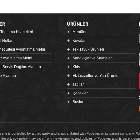
ER
ÜRÜNLER
i Toplumu Hizmetleri
Menüler
l Notlar
Kovalar
rnet Sitesi Aydınlatma Metni
Tek Tavuk Ürünleri
z Aydınlatma Metni
Sandviçler ve Salatalar
t Servis Dağıtım Alanları
Kids
z Ayarları
Ek Lezzetler ve Yan Ürünler
Tatlılar
İçecekler
Soslar
 site is controlled by a third party and is not affiliated with Popeyes or its parent company, 
g the privacy policy, may vary from the viewpoints and policies of Popeyes and its parent 