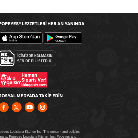
POPEYES
LEZZETLERİ HER AN YANINDA
®
SOSYAL MEDYADA TAKİP EDİN
Popeyes Louisiana Kitchen Inc. The content and policies
company, Popeyes Louisiana Kitchen Inc. Popeyes and