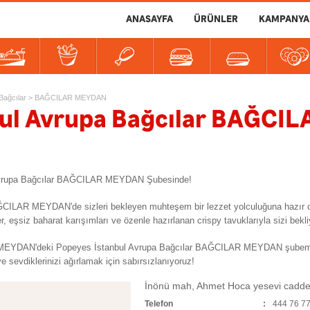
ANASAYFA
ÜRÜNLER
KAMPANYA
er
tlılar
İçecekler
Soslar
Bağcılar
>
BAĞCILAR MEYDAN
bul Avrupa Bağcılar BAĞCI
l Avrupa Bağcılar BAĞCILAR MEYDAN Şubesinde!
BAĞCILAR MEYDAN'de sizleri bekleyen muhteşem bir lezzet yolculuğuna hazır 
iz baharat karışımları ve özenle hazırlanan crispy tavuklarıyla sizi bekli
EYDAN'deki Popeyes İstanbul Avrupa Bağcılar BAĞCILAR MEYDAN şubemize ge
e sevdiklerinizi ağırlamak için sabırsızlanıyoruz!
İnönü mah, Ahmet Hoca yesevi cadde
Telefon
444 76 7