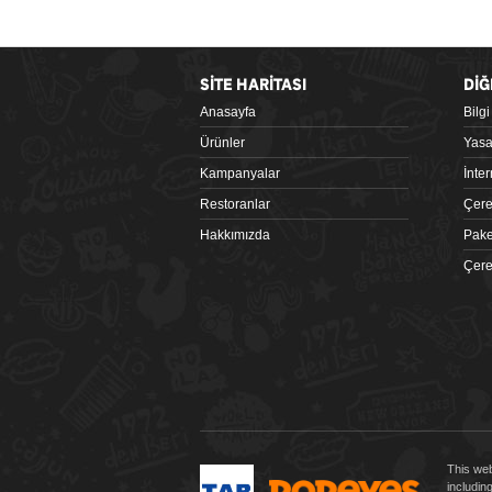
SİTE HARİTASI
DİĞ
Anasayfa
Bilg
Google Play
Ürünler
Yasa
Kampanyalar
İnte
Restoranlar
Çere
Hakkımızda
Pake
Çere
 tiklagelsin.com
This web
includin