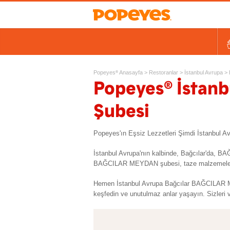
Kovalar
Tek Tavuk Ürünleri
Sandviçler ve Salatalar
Kids
Ek Lezzetler ve Yan Ürünl
Ta
Popeyes
Anasayfa
>
Restoranlar
>
İstanbul Avrupa
>
®
®
Popeyes
İstan
Şubesi
Popeyes'ın Eşsiz Lezzetleri Şimdi İstanbu
İstanbul Avrupa'nın kalbinde, Bağcılar'da, 
BAĞCILAR MEYDAN şubesi, taze malzemeler, eşs
Hemen İstanbul Avrupa Bağcılar BAĞCILAR M
keşfedin ve unutulmaz anlar yaşayın. Sizleri v