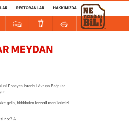
LAR
RESTORANLAR
HAKKIMIZDA
LAR MEYDAN
olun! Popeyes İstanbul Avrupa Bağcılar
yor.
lin, birbirinden lezzetli menülerimizi
si no:7 A
7