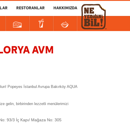
LAR
RESTORANLAR
HAKKIMIZDA
FLORYA AVM
 olun! Popeyes İstanbul Avrupa Bakırköy AQUA
lin, birbirinden lezzetli menülerimizi
 No: 93/3 İç Kapı/ Mağaza No: 305