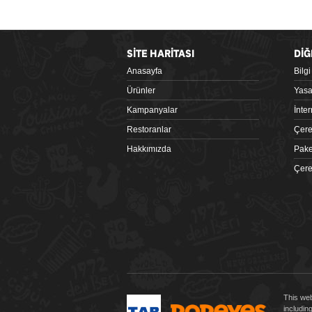
SİTE HARİTASI
DİĞ
Anasayfa
Bilg
Google Play
Ürünler
Yasa
Kampanyalar
İnte
Restoranlar
Çere
Hakkımızda
Pake
Çere
 tiklagelsin.com
This web
includin