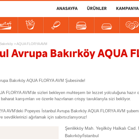
ANASAYFA
ÜRÜNLER
KAMPANYA
er
tlılar
İçecekler
Soslar
Bakırköy
>
AQUA FLORYA AVM
bul Avrupa Bakırköy AQUA 
l Avrupa Bakırköy AQUA FLORYA AVM Şubesinde!
AQUA FLORYA AVM'de sizleri bekleyen muhteşem bir lezzet yolculuğuna hazır
arat karışımları ve özenle hazırlanan crispy tavuklarıyla sizi bekliyor.
 AVM'deki Popeyes İstanbul Avrupa Bakırköy AQUA FLORYA AVM şubemize ge
e sevdiklerinizi ağırlamak için sabırsızlanıyoruz!
Şenlikköy Mah. Yeşilköy Halkalı Cad.
Bakırköy/İstanbul