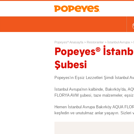
Kovalar
Tek Tavuk Ürünleri
Sandviçler ve Salatalar
Kids
Ek Lezzetler ve Yan Ürünl
Ta
Popeyes
Anasayfa
>
Restoranlar
>
İstanbul Avrupa
>
®
®
Popeyes
İstan
Şubesi
Popeyes'ın Eşsiz Lezzetleri Şimdi İstanbu
İstanbul Avrupa'nın kalbinde, Bakırköy'da, 
FLORYA AVM şubesi, taze malzemeler, eşsiz bah
Hemen İstanbul Avrupa Bakırköy AQUA FLORYA
keşfedin ve unutulmaz anlar yaşayın. Sizleri v