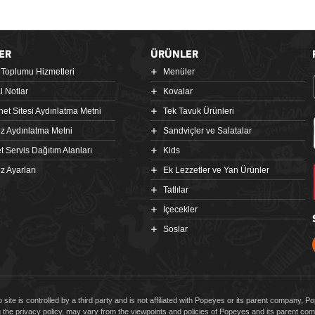
ER
ÜRÜNLER
i Toplumu Hizmetleri
Menüler
l Notlar
Kovalar
rnet Sitesi Aydınlatma Metni
Tek Tavuk Ürünleri
z Aydınlatma Metni
Sandviçler ve Salatalar
t Servis Dağıtım Alanları
Kids
z Ayarları
Ek Lezzetler ve Yan Ürünler
Tatlılar
İçecekler
Soslar
 site is controlled by a third party and is not affiliated with Popeyes or its parent company, 
g the privacy policy, may vary from the viewpoints and policies of Popeyes and its parent 