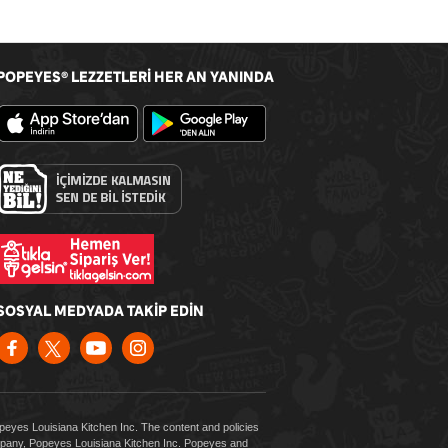
POPEYES
LEZZETLERİ HER AN YANINDA
®
SOSYAL MEDYADA TAKİP EDİN
Popeyes Louisiana Kitchen Inc. The content and policies
company, Popeyes Louisiana Kitchen Inc. Popeyes and