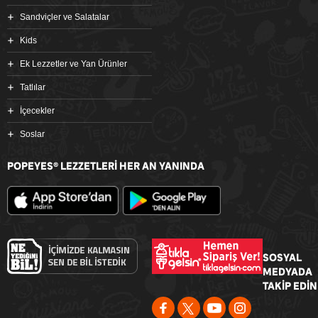
Sandviçler ve Salatalar
Kids
Ek Lezzetler ve Yan Ürünler
Tatlılar
İçecekler
Soslar
POPEYES
LEZZETLERİ HER AN YANINDA
®
SOSYAL
MEDYADA
TAKİP EDİN