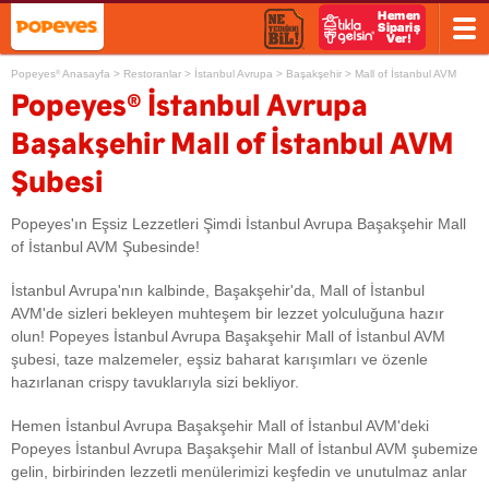
Popeyes
Anasayfa
>
Restoranlar
>
İstanbul Avrupa
>
Başakşehir
>
Mall of İstanbul AVM
®
®
Popeyes
İstanbul Avrupa
Başakşehir Mall of İstanbul AVM
Şubesi
Popeyes'ın Eşsiz Lezzetleri Şimdi İstanbul Avrupa Başakşehir Mall
of İstanbul AVM Şubesinde!
İstanbul Avrupa'nın kalbinde, Başakşehir'da, Mall of İstanbul
AVM'de sizleri bekleyen muhteşem bir lezzet yolculuğuna hazır
olun! Popeyes İstanbul Avrupa Başakşehir Mall of İstanbul AVM
şubesi, taze malzemeler, eşsiz baharat karışımları ve özenle
hazırlanan crispy tavuklarıyla sizi bekliyor.
Hemen İstanbul Avrupa Başakşehir Mall of İstanbul AVM'deki
Popeyes İstanbul Avrupa Başakşehir Mall of İstanbul AVM şubemize
gelin, birbirinden lezzetli menülerimizi keşfedin ve unutulmaz anlar