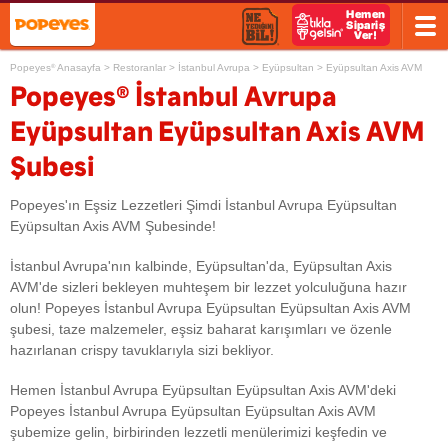
Popeyes
Anasayfa
>
Restoranlar
>
İstanbul Avrupa
>
Eyüpsultan
>
Eyüpsultan Axis AVM
®
®
Popeyes
İstanbul Avrupa
Eyüpsultan Eyüpsultan Axis AVM
Şubesi
Popeyes'ın Eşsiz Lezzetleri Şimdi İstanbul Avrupa Eyüpsultan
Eyüpsultan Axis AVM Şubesinde!
İstanbul Avrupa'nın kalbinde, Eyüpsultan'da, Eyüpsultan Axis
AVM'de sizleri bekleyen muhteşem bir lezzet yolculuğuna hazır
olun! Popeyes İstanbul Avrupa Eyüpsultan Eyüpsultan Axis AVM
şubesi, taze malzemeler, eşsiz baharat karışımları ve özenle
hazırlanan crispy tavuklarıyla sizi bekliyor.
Hemen İstanbul Avrupa Eyüpsultan Eyüpsultan Axis AVM'deki
Popeyes İstanbul Avrupa Eyüpsultan Eyüpsultan Axis AVM
şubemize gelin, birbirinden lezzetli menülerimizi keşfedin ve