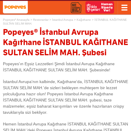
Popeyes
Anasayfa
>
Restoranlar
>
İstanbul Avrupa
>
Kağıthane
>
İSTANBUL KAĞITHANE
®
SULTAN SELİM MAH.
®
Popeyes
İstanbul Avrupa
Kağıthane İSTANBUL KAĞITHANE
SULTAN SELİM MAH. Şubesi
Popeyes'ın Eşsiz Lezzetleri Şimdi İstanbul Avrupa Kağıthane
İSTANBUL KAĞITHANE SULTAN SELİM MAH. Şubesinde!
İstanbul Avrupa'nın kalbinde, Kağıthane'da, İSTANBUL KAĞITHANE
SULTAN SELİM MAH.'de sizleri bekleyen muhteşem bir lezzet
yolculuğuna hazır olun! Popeyes İstanbul Avrupa Kağıthane
İSTANBUL KAĞITHANE SULTAN SELİM MAH. şubesi, taze
malzemeler, eşsiz baharat karışımları ve özenle hazırlanan crispy
tavuklarıyla sizi bekliyor.
Hemen İstanbul Avrupa Kağıthane İSTANBUL KAĞITHANE SULTAN
SELİM MAH.'deki Popeyes İstanbul Avrupa Kağıthane İSTANBUL