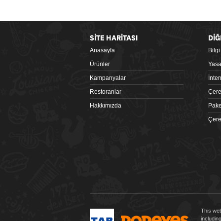
SİTE HARİTASI
DİĞ
Anasayfa
Bilg
Google Play
Ürünler
Yasa
Kampanyalar
İnte
Restoranlar
Çere
Hakkımızda
Pake
Çere
 tiklagelsin.com
This web
includin