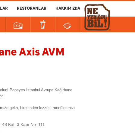
LAR
RESTORANLAR
HAKKIMIZDA
hane Axis AVM
r olun! Popeyes İstanbul Avrupa Kağıthane
or.
 gelin, birbirinden lezzetli menülerimizi
48 Kat: 3 Kapı No: 111
7