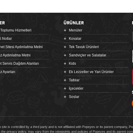
ER
ÜRÜNLER
i Toplumu Hizmetleri
Menüler
l Notlar
Kovalar
rnet Sitesi Aydınlatma Metni
Tek Tavuk Ürünleri
z Aydınlatma Metni
Sandviçler ve Salatalar
t Servis Dağıtım Alanları
Kids
z Ayarları
Ek Lezzetler ve Yan Ürünler
Tatlılar
İçecekler
Soslar
 site is controlled by a third party and is not affiliated with Popeyes or its parent company, 
g the privacy policy, may vary from the viewpoints and policies of Popeyes and its parent 