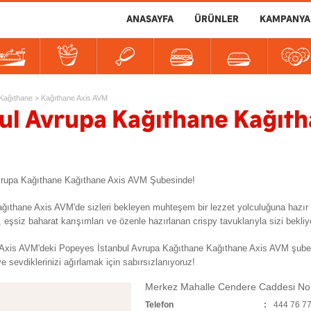
ANASAYFA
ÜRÜNLER
KAMPANYA
er
tlılar
İçecekler
Soslar
Kağıthane
>
Kağıthane Axis AVM
ul Avrupa Kağıthane Kağıt
Avrupa Kağıthane Kağıthane Axis AVM Şubesinde!
Kağıthane Axis AVM'de sizleri bekleyen muhteşem bir lezzet yolculuğuna hazı
şsiz baharat karışımları ve özenle hazırlanan crispy tavuklarıyla sizi bekliy
xis AVM'deki Popeyes İstanbul Avrupa Kağıthane Kağıthane Axis AVM şubemize
e sevdiklerinizi ağırlamak için sabırsızlanıyoruz!
Merkez Mahalle Cendere Caddesi No: 
Telefon
444 76 7