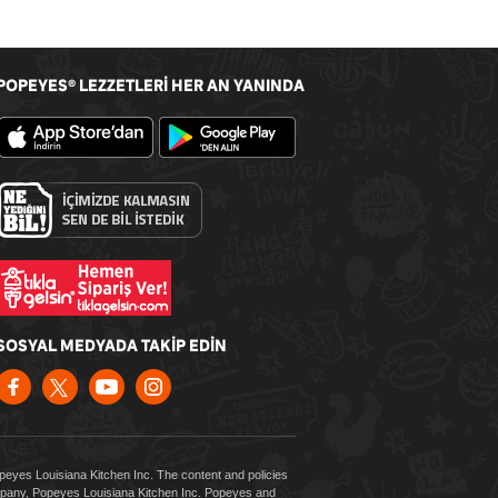
POPEYES
LEZZETLERİ HER AN YANINDA
®
SOSYAL MEDYADA TAKİP EDİN
Popeyes Louisiana Kitchen Inc. The content and policies
company, Popeyes Louisiana Kitchen Inc. Popeyes and