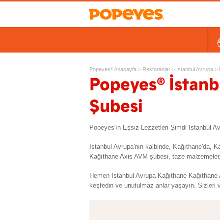
Kovalar
Tek Tavuk Ürünleri
Sandviçler ve Salatalar
Kids
Ek Lezzetler ve Yan Ürünl
Ta
Popeyes
Anasayfa
>
Restoranlar
>
İstanbul Avrupa
>
®
®
Popeyes
İstanb
Şubesi
Popeyes'ın Eşsiz Lezzetleri Şimdi İstanbul 
İstanbul Avrupa'nın kalbinde, Kağıthane'da, 
Kağıthane Axis AVM şubesi, taze malzemeler, e
Hemen İstanbul Avrupa Kağıthane Kağıthane A
keşfedin ve unutulmaz anlar yaşayın. Sizleri v