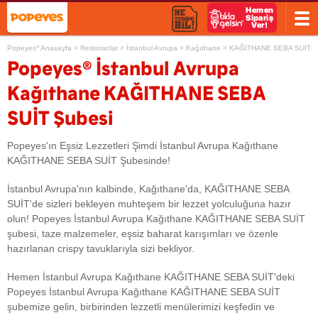
Popeyes
Anasayfa
>
Restoranlar
>
İstanbul Avrupa
>
Kağıthane
>
KAĞITHANE SEBA SUİT
®
®
Popeyes
İstanbul Avrupa
Kağıthane KAĞITHANE SEBA
SUİT Şubesi
Popeyes'ın Eşsiz Lezzetleri Şimdi İstanbul Avrupa Kağıthane
KAĞITHANE SEBA SUİT Şubesinde!
İstanbul Avrupa'nın kalbinde, Kağıthane'da, KAĞITHANE SEBA
SUİT'de sizleri bekleyen muhteşem bir lezzet yolculuğuna hazır
olun! Popeyes İstanbul Avrupa Kağıthane KAĞITHANE SEBA SUİT
şubesi, taze malzemeler, eşsiz baharat karışımları ve özenle
hazırlanan crispy tavuklarıyla sizi bekliyor.
Hemen İstanbul Avrupa Kağıthane KAĞITHANE SEBA SUİT'deki
Popeyes İstanbul Avrupa Kağıthane KAĞITHANE SEBA SUİT
şubemize gelin, birbirinden lezzetli menülerimizi keşfedin ve