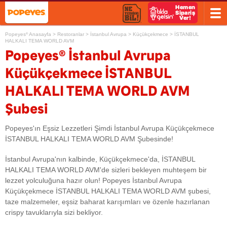
Popeyes
Anasayfa
>
Restoranlar
>
İstanbul Avrupa
>
Küçükçekmece
>
İSTANBUL
®
HALKALI TEMA WORLD AVM
®
Popeyes
İstanbul Avrupa
Küçükçekmece İSTANBUL
HALKALI TEMA WORLD AVM
Şubesi
Popeyes'ın Eşsiz Lezzetleri Şimdi İstanbul Avrupa Küçükçekmece
İSTANBUL HALKALI TEMA WORLD AVM Şubesinde!
İstanbul Avrupa'nın kalbinde, Küçükçekmece'da, İSTANBUL
HALKALI TEMA WORLD AVM'de sizleri bekleyen muhteşem bir
lezzet yolculuğuna hazır olun! Popeyes İstanbul Avrupa
Küçükçekmece İSTANBUL HALKALI TEMA WORLD AVM şubesi,
taze malzemeler, eşsiz baharat karışımları ve özenle hazırlanan
crispy tavuklarıyla sizi bekliyor.