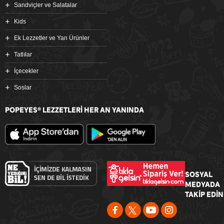
Sandviçler ve Salatalar
Kids
Ek Lezzetler ve Yan Ürünler
Tatlılar
İçecekler
Soslar
POPEYES
LEZZETLERİ HER AN YANINDA
®
SOSYAL
MEDYADA
TAKİP EDİN