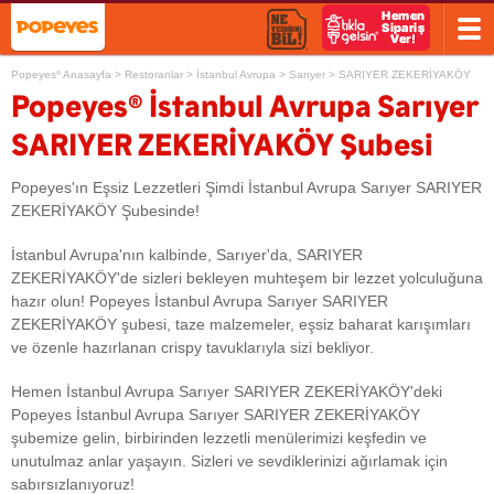
Popeyes
Anasayfa
>
Restoranlar
>
İstanbul Avrupa
>
Sarıyer
>
SARIYER ZEKERİYAKÖY
®
®
Popeyes
İstanbul Avrupa Sarıyer
SARIYER ZEKERİYAKÖY Şubesi
Popeyes'ın Eşsiz Lezzetleri Şimdi İstanbul Avrupa Sarıyer SARIYER
ZEKERİYAKÖY Şubesinde!
İstanbul Avrupa'nın kalbinde, Sarıyer'da, SARIYER
ZEKERİYAKÖY'de sizleri bekleyen muhteşem bir lezzet yolculuğuna
hazır olun! Popeyes İstanbul Avrupa Sarıyer SARIYER
ZEKERİYAKÖY şubesi, taze malzemeler, eşsiz baharat karışımları
ve özenle hazırlanan crispy tavuklarıyla sizi bekliyor.
Hemen İstanbul Avrupa Sarıyer SARIYER ZEKERİYAKÖY'deki
Popeyes İstanbul Avrupa Sarıyer SARIYER ZEKERİYAKÖY
şubemize gelin, birbirinden lezzetli menülerimizi keşfedin ve
unutulmaz anlar yaşayın. Sizleri ve sevdiklerinizi ağırlamak için
sabırsızlanıyoruz!