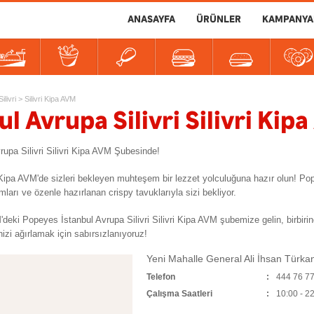
ANASAYFA
ÜRÜNLER
KAMPANYA
er
tlılar
İçecekler
Soslar
Silivri
>
Silivri Kipa AVM
ul Avrupa Silivri Silivri Kip
rupa Silivri Silivri Kipa AVM Şubesinde!
vri Kipa AVM'de sizleri bekleyen muhteşem bir lezzet yolculuğuna hazır olun! Po
ları ve özenle hazırlanan crispy tavuklarıyla sizi bekliyor.
'deki Popeyes İstanbul Avrupa Silivri Silivri Kipa AVM şubemize gelin, birbiri
nizi ağırlamak için sabırsızlanıyoruz!
Yeni Mahalle General Ali İhsan Türka
Telefon
444 76 7
Çalışma Saatleri
10:00 - 2