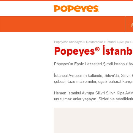
Kovalar
Tek Tavuk Ürünleri
Sandviçler ve Salatalar
Kids
Ek Lezzetler ve Yan Ürünl
Ta
Popeyes
Anasayfa
>
Restoranlar
>
İstanbul Avrupa
>
®
®
Popeyes
İstanb
Popeyes'ın Eşsiz Lezzetleri Şimdi İstanbul Av
İstanbul Avrupa'nın kalbinde, Silivri'da, Sili
şubesi, taze malzemeler, eşsiz baharat karışım
Hemen İstanbul Avrupa Silivri Silivri Kipa AVM
unutulmaz anlar yaşayın. Sizleri ve sevdikleri