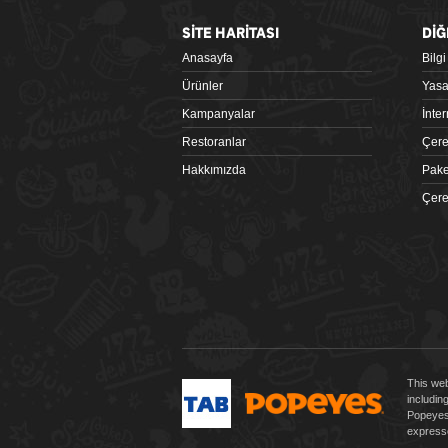
SİTE HARİTASI
DİĞ
Anasayfa
Bilg
Google Play
Ürünler
Yasa
Kampanyalar
İnte
Restoranlar
Çere
Hakkımızda
Pake
Çere
 tiklagelsin.com
This web
includin
Popeyes 
expresse