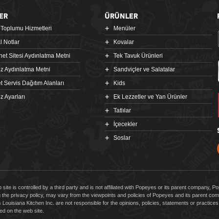
ER
ÜRÜNLER
i Toplumu Hizmetleri
Menüler
l Notlar
Kovalar
rnet Sitesi Aydınlatma Metni
Tek Tavuk Ürünleri
z Aydınlatma Metni
Sandviçler ve Salatalar
t Servis Dağıtım Alanları
Kids
z Ayarları
Ek Lezzetler ve Yan Ürünler
Tatlılar
İçecekler
Soslar
 site is controlled by a third party and is not affiliated with Popeyes or its parent company, 
g the privacy policy, may vary from the viewpoints and policies of Popeyes and its parent 
Louisiana Kitchen Inc. are not responsible for the opinions, policies, statements or practic
d on the web site.