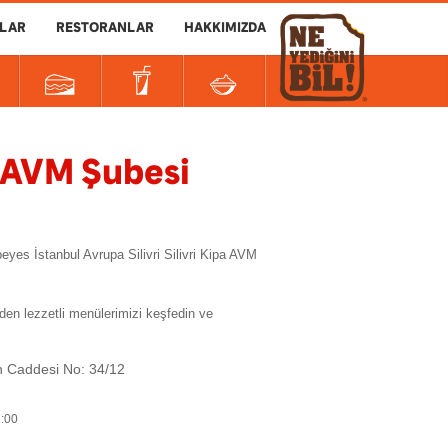
LAR
RESTORANLAR
HAKKIMIZDA
a AVM Şubesi
peyes İstanbul Avrupa Silivri Silivri Kipa AVM
nden lezzetli menülerimizi keşfedin ve
n Caddesi No: 34/12
7
2:00