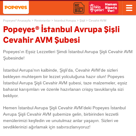
Popeyes
Anasayfa
>
Restoranlar
>
İstanbul Avrupa
>
Şişli
>
Cevahir AVM
®
®
Popeyes
İstanbul Avrupa Şişli
Cevahir AVM Şubesi
Popeyes'ın Eşsiz Lezzetleri Şimdi İstanbul Avrupa Şişli Cevahir AVM
Şubesinde!
İstanbul Avrupa'nın kalbinde, Şişli'da, Cevahir AVM'de sizleri
bekleyen muhteşem bir lezzet yolculuğuna hazır olun! Popeyes
İstanbul Avrupa Şişli Cevahir AVM şubesi, taze malzemeler, eşsiz
baharat karışımları ve özenle hazırlanan crispy tavuklarıyla sizi
bekliyor.
Hemen İstanbul Avrupa Şişli Cevahir AVM'deki Popeyes İstanbul
Avrupa Şişli Cevahir AVM şubemize gelin, birbirinden lezzetli
menülerimizi keşfedin ve unutulmaz anlar yaşayın. Sizleri ve
sevdiklerinizi ağırlamak için sabırsızlanıyoruz!