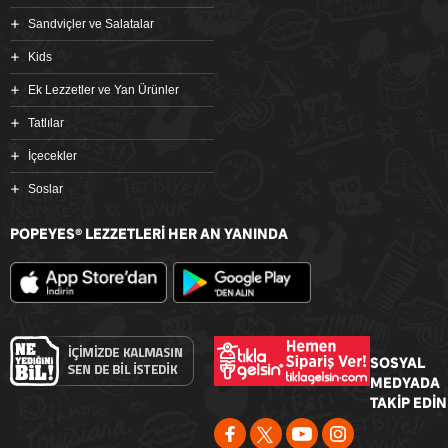
Sandviçler ve Salatalar
Kids
Ek Lezzetler ve Yan Ürünler
Tatlılar
İçecekler
Soslar
POPEYES
LEZZETLERİ HER AN YANINDA
®
SOSYAL
MEDYADA
TAKİP EDİN