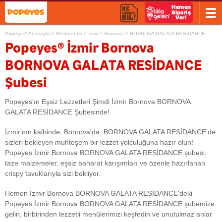
Popeyes
Anasayfa
>
Restoranlar
>
İzmir
>
Bornova
>
BORNOVA GALATA RESİDANCE
®
®
Popeyes
İzmir Bornova
BORNOVA GALATA RESİDANCE
Şubesi
Popeyes'ın Eşsiz Lezzetleri Şimdi İzmir Bornova BORNOVA
GALATA RESİDANCE Şubesinde!
İzmir'nın kalbinde, Bornova'da, BORNOVA GALATA RESİDANCE'de
sizleri bekleyen muhteşem bir lezzet yolculuğuna hazır olun!
Popeyes İzmir Bornova BORNOVA GALATA RESİDANCE şubesi,
taze malzemeler, eşsiz baharat karışımları ve özenle hazırlanan
crispy tavuklarıyla sizi bekliyor.
Hemen İzmir Bornova BORNOVA GALATA RESİDANCE'deki
Popeyes İzmir Bornova BORNOVA GALATA RESİDANCE şubemize
gelin, birbirinden lezzetli menülerimizi keşfedin ve unutulmaz anlar