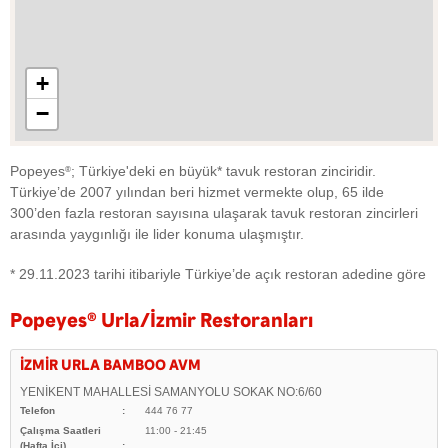
+
−
Popeyes
; Türkiye'deki en büyük* tavuk restoran zinciridir.
®
Türkiye’de 2007 yılından beri hizmet vermekte olup, 65 ilde
300’den fazla restoran sayısına ulaşarak tavuk restoran zincirleri
arasında yaygınlığı ile lider konuma ulaşmıştır.
* 29.11.2023 tarihi itibariyle Türkiye’de açık restoran adedine göre
Popeyes
®
Urla/İzmir Restoranları
İZMİR URLA BAMBOO AVM
YENİKENT MAHALLESİ SAMANYOLU SOKAK NO:6/60
Telefon
444 76 77
Çalışma Saatleri
11:00 - 21:45
(Hafta İçi)