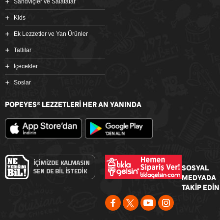
Sandviçler ve Salatalar
Kids
Ek Lezzetler ve Yan Ürünler
Tatlılar
İçecekler
Soslar
POPEYES
LEZZETLERİ HER AN YANINDA
®
SOSYAL
MEDYADA
TAKİP EDİN