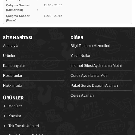
Çalışma Saatleri
11:00 - 21:45
(Cumartesi)
Çalışma Saatleri
11:00 - 21:45
(Pazar)
SİTE HARİTASI
DİĞER
Anasayfa
Bilgi Toplumu Hizmetleri
Ürünler
Yasal Notlar
Kampanyalar
İnternet Sitesi Aydınlatma Metni
Restoranlar
Çerez Aydınlatma Metni
Hakkımızda
Paket Servis Dağıtım Alanları
Çerez Ayarları
ÜRÜNLER
Menüler
Kovalar
Tek Tavuk Ürünleri