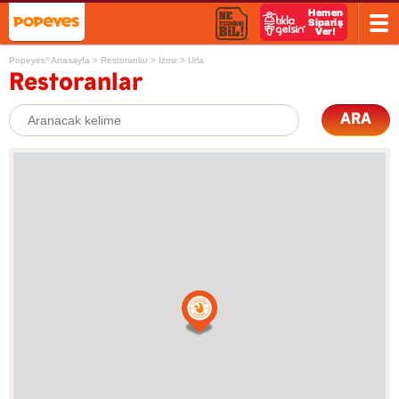
Popeyes
Anasayfa
>
Restoranlar
>
İzmir
>
Urla
®
Restoranlar
ARA