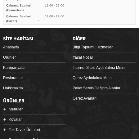
Çalışma Saatleri
11:00 - 22:00
(Cumartesi)
Çalışma Saatleri
11:00 - 22:00
(Pazar)
SİTE HARİTASI
DİĞER
Anasayfa
Bilgi Toplumu Hizmetleri
Ürünler
Yasal Notlar
Kampanyalar
İnternet Sitesi Aydınlatma Metni
Restoranlar
Çerez Aydınlatma Metni
Hakkımızda
Paket Servis Dağıtım Alanları
Çerez Ayarları
ÜRÜNLER
Menüler
Kovalar
Tek Tavuk Ürünleri