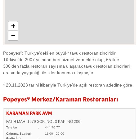
+
−
Popeyes
; Türkiye'deki en büyük* tavuk restoran zinciridir.
®
Türkiye’de 2007 yılından beri hizmet vermekte olup, 65 ilde
300’den fazla restoran sayısına ulaşarak tavuk restoran zincirleri
arasında yaygınlığı ile lider konuma ulaşmıştır.
* 29.11.2023 tarihi itibariyle Türkiye’de açık restoran adedine göre
Popeyes
®
Merkez/Karaman Restoranları
KARAMAN PARK AVM
FATİH MAH. 1979 SOK. NO : 3 KAPI NO 206
Telefon
444 76 77
Çalışma Saatleri
11:00 - 22:00
(Hafta İçi)