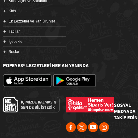
Sandviçler ve Salatalar
Kids
Ek Lezzetler ve Yan Ürünler
Tatlılar
İçecekler
Soslar
POPEYES
LEZZETLERİ HER AN YANINDA
®
SOSYAL
MEDYADA
TAKİP EDİN