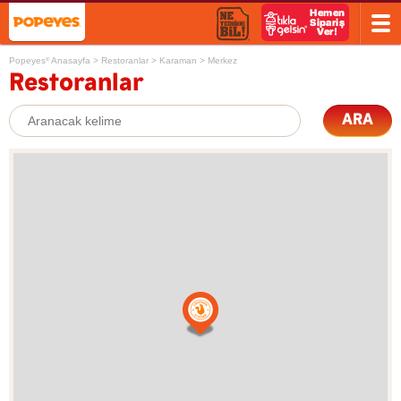
Popeyes
Anasayfa
>
Restoranlar
>
Karaman
>
Merkez
®
Restoranlar
ARA