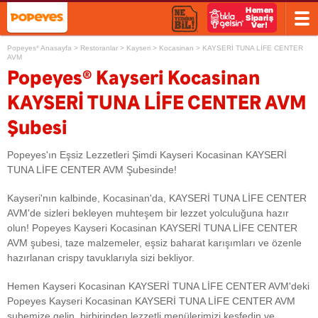
Popeyes
Anasayfa
>
Restoranlar
>
Kayseri
>
Kocasinan
>
KAYSERİ TUNA LİFE CENTER
®
AVM
®
Popeyes
Kayseri Kocasinan
KAYSERİ TUNA LİFE CENTER AVM
Şubesi
Popeyes'ın Eşsiz Lezzetleri Şimdi Kayseri Kocasinan KAYSERİ
TUNA LİFE CENTER AVM Şubesinde!
Kayseri'nın kalbinde, Kocasinan'da, KAYSERİ TUNA LİFE CENTER
AVM'de sizleri bekleyen muhteşem bir lezzet yolculuğuna hazır
olun! Popeyes Kayseri Kocasinan KAYSERİ TUNA LİFE CENTER
AVM şubesi, taze malzemeler, eşsiz baharat karışımları ve özenle
hazırlanan crispy tavuklarıyla sizi bekliyor.
Hemen Kayseri Kocasinan KAYSERİ TUNA LİFE CENTER AVM'deki
Popeyes Kayseri Kocasinan KAYSERİ TUNA LİFE CENTER AVM
şubemize gelin, birbirinden lezzetli menülerimizi keşfedin ve