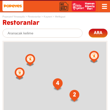
Popeyes
Anasayfa
>
Restoranlar
>
Kayseri
>
Melikgazi
®
Restoranlar
ARA
4
2