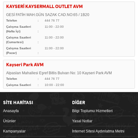
KAYSERİ KAYSERMALL OUTLET AVM
GESİ FATİH MAH.GÜN SAZAK CAD.NO:65 / 1B20
Telefon
444 76 77
Çalışma Saatleri
11:00 - 22:00
(Hafta İçi)
Çalışma Saatleri
11:00 - 22:00
(Cumartesi)
Çalışma Saatleri
11:00 - 22:00
(Pazar)
Kayseri Park AVM
Alpaslan Mahallesi Eşref Bitlis Bulvarı No: 10 Kayseri Park AVM
Telefon
444 76 77
Çalışma Saatleri
10:00 - 22:00
SİTE HARİTASI
DİĞER
Anasayfa
Bilgi Toplumu Hizmetleri
Ürünler
Yasal Notlar
Kampanyalar
İnternet Sitesi Aydınlatma Metni