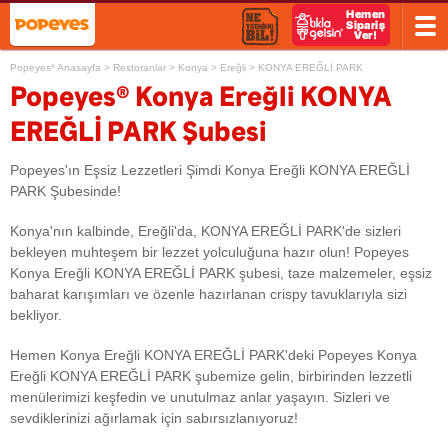
Popeyes
Anasayfa
>
Restoranlar
>
Konya
>
Ereğli
>
KONYA EREĞLİ PARK
®
®
Popeyes
Konya Ereğli KONYA
EREĞLİ PARK Şubesi
Popeyes'ın Eşsiz Lezzetleri Şimdi Konya Ereğli KONYA EREĞLİ
PARK Şubesinde!
Konya'nın kalbinde, Ereğli'da, KONYA EREĞLİ PARK'de sizleri
bekleyen muhteşem bir lezzet yolculuğuna hazır olun! Popeyes
Konya Ereğli KONYA EREĞLİ PARK şubesi, taze malzemeler, eşsiz
baharat karışımları ve özenle hazırlanan crispy tavuklarıyla sizi
bekliyor.
Hemen Konya Ereğli KONYA EREĞLİ PARK'deki Popeyes Konya
Ereğli KONYA EREĞLİ PARK şubemize gelin, birbirinden lezzetli
menülerimizi keşfedin ve unutulmaz anlar yaşayın. Sizleri ve
sevdiklerinizi ağırlamak için sabırsızlanıyoruz!