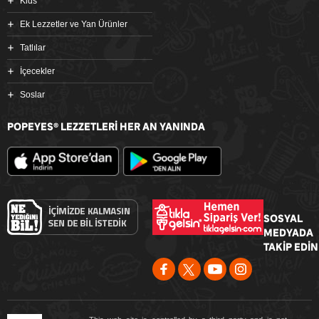
Kids
Ek Lezzetler ve Yan Ürünler
Tatlılar
İçecekler
Soslar
POPEYES
LEZZETLERİ HER AN YANINDA
®
SOSYAL
MEDYADA
TAKİP EDİN