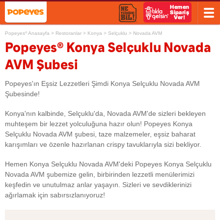
Popeyes
Anasayfa
>
Restoranlar
>
Konya
>
Selçuklu
>
Novada AVM
®
®
Popeyes
Konya Selçuklu Novada
AVM Şubesi
Popeyes'ın Eşsiz Lezzetleri Şimdi Konya Selçuklu Novada AVM
Şubesinde!
Konya'nın kalbinde, Selçuklu'da, Novada AVM'de sizleri bekleyen
muhteşem bir lezzet yolculuğuna hazır olun! Popeyes Konya
Selçuklu Novada AVM şubesi, taze malzemeler, eşsiz baharat
karışımları ve özenle hazırlanan crispy tavuklarıyla sizi bekliyor.
Hemen Konya Selçuklu Novada AVM'deki Popeyes Konya Selçuklu
Novada AVM şubemize gelin, birbirinden lezzetli menülerimizi
keşfedin ve unutulmaz anlar yaşayın. Sizleri ve sevdiklerinizi
ağırlamak için sabırsızlanıyoruz!