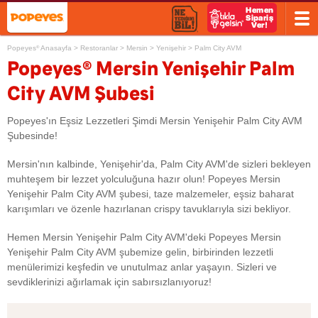
Popeyes
Anasayfa
>
Restoranlar
>
Mersin
>
Yenişehir
>
Palm City AVM
®
®
Popeyes
Mersin Yenişehir Palm
City AVM Şubesi
Popeyes'ın Eşsiz Lezzetleri Şimdi Mersin Yenişehir Palm City AVM
Şubesinde!
Mersin'nın kalbinde, Yenişehir'da, Palm City AVM'de sizleri bekleyen
muhteşem bir lezzet yolculuğuna hazır olun! Popeyes Mersin
Yenişehir Palm City AVM şubesi, taze malzemeler, eşsiz baharat
karışımları ve özenle hazırlanan crispy tavuklarıyla sizi bekliyor.
Hemen Mersin Yenişehir Palm City AVM'deki Popeyes Mersin
Yenişehir Palm City AVM şubemize gelin, birbirinden lezzetli
menülerimizi keşfedin ve unutulmaz anlar yaşayın. Sizleri ve
sevdiklerinizi ağırlamak için sabırsızlanıyoruz!