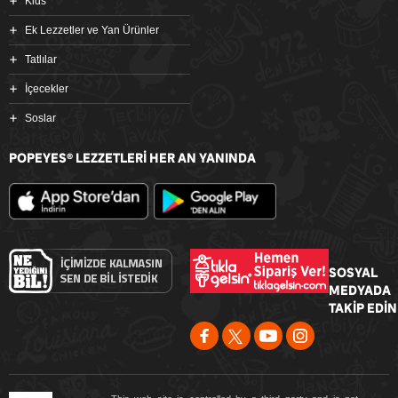
Kids
Ek Lezzetler ve Yan Ürünler
Tatlılar
İçecekler
Soslar
POPEYES
LEZZETLERİ HER AN YANINDA
®
SOSYAL
MEDYADA
TAKİP EDİN