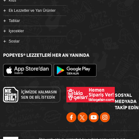
Kids
Ek Lezzetler ve Yan Ürünler
Tatlılar
İçecekler
Soslar
POPEYES
LEZZETLERİ HER AN YANINDA
®
SOSYAL
MEDYADA
TAKİP EDİN