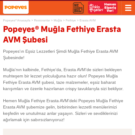
Popeyes
Anasayfa
>
Restoranlar
>
Muğla
>
Fethiye
>
Erasta AVM
®
®
Popeyes
Muğla Fethiye Erasta
AVM Şubesi
Popeyes'ın Eşsiz Lezzetleri Şimdi Muğla Fethiye Erasta AVM
Şubesinde!
Muğla'nın kalbinde, Fethiye'da, Erasta AVM'de sizleri bekleyen
muhteşem bir lezzet yolculuğuna hazır olun! Popeyes Muğla
Fethiye Erasta AVM şubesi, taze malzemeler, eşsiz baharat
karışımları ve özenle hazırlanan crispy tavuklarıyla sizi bekliyor.
Hemen Muğla Fethiye Erasta AVM'deki Popeyes Muğla Fethiye
Erasta AVM şubemize gelin, birbirinden lezzetli menülerimizi
keşfedin ve unutulmaz anlar yaşayın. Sizleri ve sevdiklerinizi
ağırlamak için sabırsızlanıyoruz!