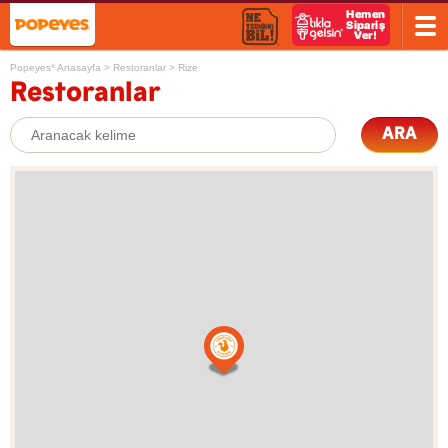
Popeyes
Anasayfa
>
Restoranlar
>
Rize
®
Restoranlar
ARA