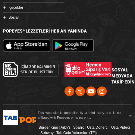
İçecekler
Soslar
POPEYES
LEZZETLERİ HER AN YANINDA
®
SOSYAL
MEDYADA
TAKİP EDİN
This web site is controlled by a third party and is not
affiliated with Popeyes or its parent...
Burger King
|
Arby's
|
Sbarro
|
Usta Dönerci
|
Usta Pideci
|
Subway
|
Tab Gıda Yatırımları (TFI)