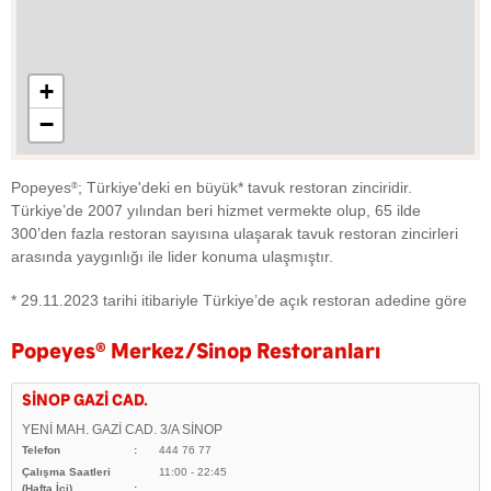
+
−
Popeyes
; Türkiye'deki en büyük* tavuk restoran zinciridir.
®
Türkiye’de 2007 yılından beri hizmet vermekte olup, 65 ilde
300’den fazla restoran sayısına ulaşarak tavuk restoran zincirleri
arasında yaygınlığı ile lider konuma ulaşmıştır.
* 29.11.2023 tarihi itibariyle Türkiye’de açık restoran adedine göre
Popeyes
®
Merkez/Sinop Restoranları
SİNOP GAZİ CAD.
YENİ MAH. GAZİ CAD. 3/A SİNOP
Telefon
444 76 77
Çalışma Saatleri
11:00 - 22:45
(Hafta İçi)