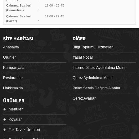
Çalışma Saatleri
11:00 - 22:45
(Cumartesi)
Çalışma Saatleri
11:00 - 22:45
(Pazar)
SİTE HARİTASI
DİĞER
Anasayfa
Bilgi Toplumu Hizmetleri
Ürünler
Yasal Notlar
Kampanyalar
İnternet Sitesi Aydınlatma Metni
Restoranlar
Çerez Aydınlatma Metni
Hakkımızda
Paket Servis Dağıtım Alanları
Çerez Ayarları
ÜRÜNLER
Menüler
Kovalar
Tek Tavuk Ürünleri