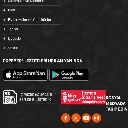
Sandviçler ve Salatalar
Kids
Ek Lezzetler ve Yan Ürünler
Tatlılar
İçecekler
Soslar
POPEYES
LEZZETLERİ HER AN YANINDA
®
SOSYAL
MEDYADA
TAKİP EDİN