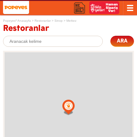
Popeyes
Anasayfa
>
Restoranlar
>
Sinop
>
Merkez
®
Restoranlar
ARA