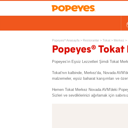
Kovalar
Tek Tavuk Ürünleri
Sandviçler ve Salatalar
Kids
Ek Lezzetler ve Yan Ürünl
Ta
Popeyes
Anasayfa
>
Restoranlar
>
Tokat
>
Merkez
>
®
®
Popeyes
Tokat
Popeyes'ın Eşsiz Lezzetleri Şimdi Tokat Me
Tokat'nın kalbinde, Merkez'da, Novada AVM'd
malzemeler, eşsiz baharat karışımları ve özenl
Hemen Tokat Merkez Novada AVM'deki Popeyes
Sizleri ve sevdiklerinizi ağırlamak için sabırsı