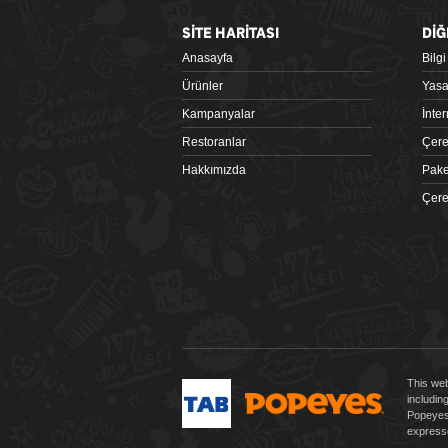
SİTE HARİTASI
DİĞ
Anasayfa
Bilg
Google Play
Ürünler
Yasa
Kampanyalar
İnte
Restoranlar
Çere
Hakkımızda
Pake
Çere
 tiklagelsin.com
This web
includin
Popeyes 
expresse