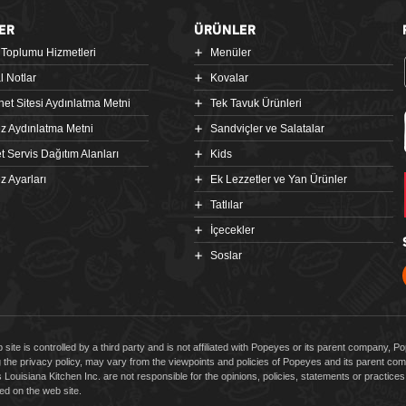
ER
ÜRÜNLER
i Toplumu Hizmetleri
Menüler
l Notlar
Kovalar
rnet Sitesi Aydınlatma Metni
Tek Tavuk Ürünleri
z Aydınlatma Metni
Sandviçler ve Salatalar
t Servis Dağıtım Alanları
Kids
z Ayarları
Ek Lezzetler ve Yan Ürünler
Tatlılar
İçecekler
Soslar
 site is controlled by a third party and is not affiliated with Popeyes or its parent company, 
g the privacy policy, may vary from the viewpoints and policies of Popeyes and its parent 
Louisiana Kitchen Inc. are not responsible for the opinions, policies, statements or practic
d on the web site.