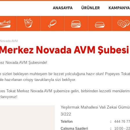
ANASAYFA
ÜRÜNLER
KAMPANYA
er
tlılar
İçecekler
Soslar
Novada AVM
 Merkez Novada AVM Şubesi
rkez Novada AVM Şubesinde!
e sizleri bekleyen muhteşem bir lezzet yolculuğuna hazır olun! Popeyes To
e hazırlanan crispy tavuklarıyla sizi bekliyor.
 Tokat Merkez Novada AVM şubemize gelin, birbirinden lezzetli menülerimiz
zlanıyoruz!
Yeşilırmak Mahallesi Vali Zekai Gümü
3/222
Telefon
444 76 7
Çalışma Saatleri
10:00 - 2