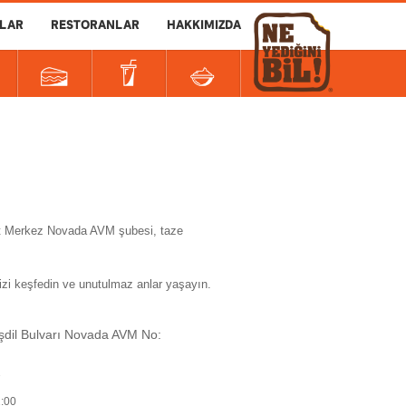
LAR
RESTORANLAR
HAKKIMIZDA
kat Merkez Novada AVM şubesi, taze
i keşfedin ve unutulmaz anlar yaşayın.
şdil Bulvarı Novada AVM No:
7
2:00