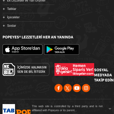
Ek Lezzetler ve Yan Ürünler
Tatlılar
İçecekler
Soslar
POPEYES
LEZZETLERİ HER AN YANINDA
®
SOSYAL
MEDYADA
TAKİP EDİN
This web site is controlled by a third party and is not
affiliated with Popeyes or its parent...