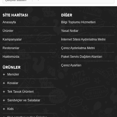
Çalışma Saatleri
-
SİTE HARİTASI
DİĞER
Anasayfa
Bilgi Toplumu Hizmetleri
Ürünler
Yasal Notlar
Kampanyalar
İnternet Sitesi Aydınlatma Metni
Restoranlar
Çerez Aydınlatma Metni
Hakkımızda
Paket Servis Dağıtım Alanları
Çerez Ayarları
ÜRÜNLER
Menüler
Kovalar
Tek Tavuk Ürünleri
Sandviçler ve Salatalar
Kids