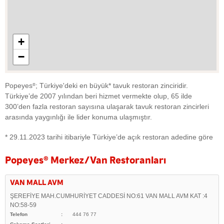
+
−
Popeyes
; Türkiye'deki en büyük* tavuk restoran zinciridir.
®
Türkiye’de 2007 yılından beri hizmet vermekte olup, 65 ilde
300’den fazla restoran sayısına ulaşarak tavuk restoran zincirleri
arasında yaygınlığı ile lider konuma ulaşmıştır.
* 29.11.2023 tarihi itibariyle Türkiye’de açık restoran adedine göre
Popeyes
®
Merkez/Van Restoranları
VAN MALL AVM
ŞEREFİYE MAH.CUMHURİYET CADDESİ NO:61 VAN MALL AVM KAT :4
NO:58-59
Telefon
444 76 77