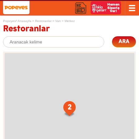
Popeyes
Anasayfa
>
Restoranlar
>
Van
>
Merkez
®
Restoranlar
ARA
2